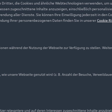
e Dritter, die Cookies und ähnliche Webtechnologien verwenden, um 
ressen zugeschnittene Inhalte anzuzeigen, einschließlich personalisie
wendung aller Dienste. Sie können Ihre Einwilligung jederzeit in den 
ndung Ihrer personenbezogenen Daten finden Sie in unserer
Cookie Ri
onen während der Nutzung der Webseite zur Verfügung zu stellen. Weite
ie unsere Webseite genutzt wird (z. B. Anzahl der Besuche, Verweildaue
nschutzinformation
Cookie-Einstellungen
Cookie-Richtlinie
Embleme am Fahrzeug bei allen Abbildungen auf dieser Webseit
zer relevantere und auf deren Interessen zugeschnittene Inhalte anzubie