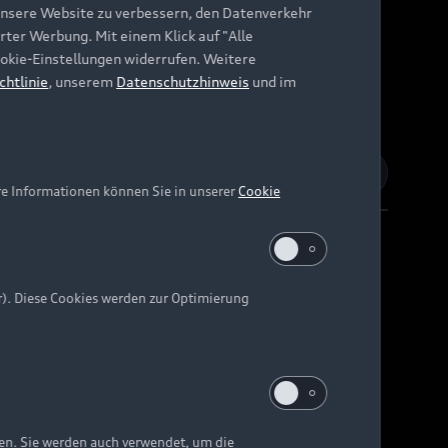
unsere Website zu verbessern, den Datenverkehr
rter Werbung. Mit einem Klick auf "Alle
Cookie-Einstellungen widerrufen. Weitere
chtlinie
, unserem
Datenschutzhinweis
und im
re Informationen können Sie in unserer
Cookie
r). Diese Cookies werden zur Optimierung
Barrierefreiheit
Digital Services Act
EU Data Act
e kann abweichen.
ten. Sie werden auch verwendet, um die