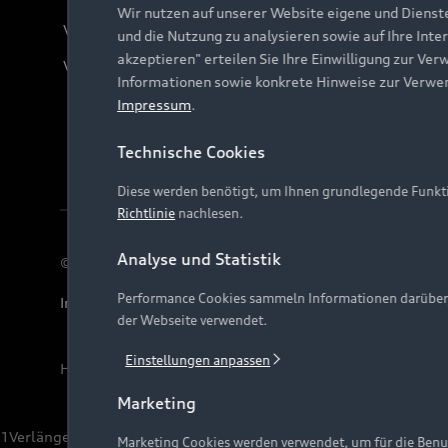
Wir nutzen auf unserer Website eigene und Dienst
Verträge kündigen
und die Nutzung zu analysieren sowie auf Ihre Inte
akzeptieren" erteilen Sie Ihre Einwilligung zur Ver
Vertrag widerrufen
Informationen sowie konkrete Hinweise zur Verwe
Impressum
.
Technische Cookies
Diese werden benötigt, um Ihnen grundlegende Funkti
Richtlinie
nachlesen.
Analyse und Statistik
© 2026 AUDI AG. Alle Rechte vorbehalten
Performance Cookies sammeln Informationen darüber, w
Impressum
Rechtliches
Hinweisgebersystem
Date
der Webseite verwendet.
Einstellungen anpassen
Hinweis: Die aktuelle Darstellung und Anordnung der 
Marketing
1
Verlängerung vorbehalten.
Marketing Cookies werden verwendet, um für die Benut