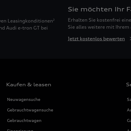
Sie möchten Ihr 
Erhalten Sie kostenfrei ei
ven Leasingkonditionen
2
Sie alles weitere mit Ihrem
nd Audi e-tron GT bei
Jetzt kostenlos bewerten
Kaufen & leasen
S
Neuwagensuche
S
Gebrauchtwagensuche
Au
Gebrauchtwagen
G
Finanzierung
Au