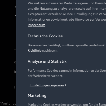
Wir nutzen auf unserer Website eigene und Dienst
Verträge kündigen
und die Nutzung zu analysieren sowie auf Ihre Inte
akzeptieren" erteilen Sie Ihre Einwilligung zur Ver
Vertrag widerrufen
Informationen sowie konkrete Hinweise zur Verwe
Impressum
.
Technische Cookies
Diese werden benötigt, um Ihnen grundlegende Funkti
Richtlinie
nachlesen.
Analyse und Statistik
© 2026 AUDI AG. Alle Rechte vorbehalten
Performance Cookies sammeln Informationen darüber, w
Impressum
Rechtliches
Hinweisgebersystem
Date
der Webseite verwendet.
Einstellungen anpassen
Hinweis: Die aktuelle Darstellung und Anordnung der 
Marketing
1
Verlängerung vorbehalten.
Marketing Cookies werden verwendet, um für die Benut