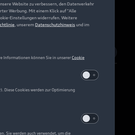
unsere Website zu verbessern, den Datenverkehr
rter Werbung. Mit einem Klick auf "Alle
Cookie-Einstellungen widerrufen. Weitere
chtlinie
, unserem
Datenschutzhinweis
und im
re Informationen können Sie in unserer
Cookie
r). Diese Cookies werden zur Optimierung
Barrierefreiheit
Digital Services Act
EU Data Act
e kann abweichen.
ten. Sie werden auch verwendet, um die