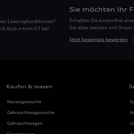
Sie möchten Ihr 
Erhalten Sie kostenfrei ei
ven Leasingkonditionen
2
Sie alles weitere mit Ihrem
nd Audi e-tron GT bei
Jetzt kostenlos bewerten
Kaufen & leasen
S
Neuwagensuche
S
Gebrauchtwagensuche
Au
Gebrauchtwagen
G
Finanzierung
Au