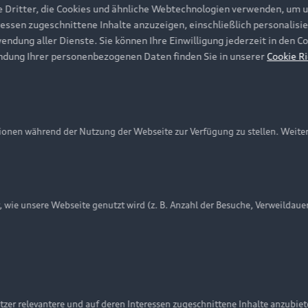
e Dritter, die Cookies und ähnliche Webtechnologien verwenden, um 
ressen zugeschnittene Inhalte anzuzeigen, einschließlich personalisie
wendung aller Dienste. Sie können Ihre Einwilligung jederzeit in den 
ndung Ihrer personenbezogenen Daten finden Sie in unserer
Cookie Ri
onen während der Nutzung der Webseite zur Verfügung zu stellen. Weite
ie unsere Webseite genutzt wird (z. B. Anzahl der Besuche, Verweildaue
nschutzinformation
Cookie-Einstellungen
Cookie-Richtlinie
Embleme am Fahrzeug bei allen Abbildungen auf dieser Webseit
zer relevantere und auf deren Interessen zugeschnittene Inhalte anzubie