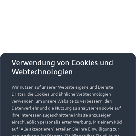
Erhalten Sie kostenfrei eine online
Fahrzeugbewertung und besprechen Sie alles
weitere mit Ihrem ausgewählten Audi Partner.
Jetzt kostenlos bewerten
Zurück nach oben
Verwendung von Cookies und
Webtechnologien
Modelle
Wir nutzen auf unserer Website eigene und Dienste
Kaufen & leasen
Alle Modelle
Dritter, die Cookies und ähnliche Webtechnologien
verwenden, um unsere Website zu verbessern, den
Modelle vergleichen
Service & Zubehör
Neuwagensuche
Datenverkehr und die Nutzung zu analysieren sowie auf
Elektromodelle
Ihre Interessen zugeschnittene Inhalte anzuzeigen,
Gebrauchtwagensuche
einschließlich personalisierter Werbung. Mit einem Klick
Support
Saisonale Angebote
Plug-in-Hybride
auf "Alle akzeptieren" erteilen Sie Ihre Einwilligung zur
Gebrauchtwagen
Verwendung aller Dienste. Sie können Ihre Einwilligung