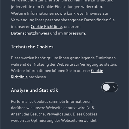
Audi Services
Über Audi
Kundenservice
jederzeit in den Cookie-Einstellungen widerrufen.
Finanzierung
Garantie
Weitere Informationen sowie konkrete Hinweise zur
Händlersuche
Aktionen & Angebote
Verwendung Ihrer personenbezogenen Daten finden Sie
Unternehmen
Audi digital services
in unserer
Cookie Richtlinie
, unserem
Audi Code
Geschäftskunden
Datenschutzhinweis
und im
Impressum
.
Karriere
myAudi
Häufige Fragen (FAQ)
Investor Relations
Technische Cookies
© 2026 AUDI AG. Alle Rechte vorbehalten
Audi Online Beratung
Presse & Media Center
Diese werden benötigt, um Ihnen grundlegende Funktionen
Impressum
Rechtliches
Hinweisgebersystem
Online-Terminvereinbarung
während der Nutzung der Webseite zur Verfügung zu stellen.
Datenschutz
Datenschutzinformation
Cookie-Einstellungen
Weitere Informationen können Sie in unserer
Cookie
Servicekontakt
Cookie-Richtlinie
Barrierefreiheit
Richtlinie
nachlesen.
Audi erleben
Digital Services Act
EU Data Act
Bordbuch & Bedienungsanleitungen
Analyse und Statistik
Newsletter
Verträge kündigen
Performance Cookies sammeln Informationen
Hinweis: Die aktuelle Darstellung und Anordnung der
darüber, wie unsere Webseite genutzt wird (z. B.
Vertrag widerrufen
Embleme am Fahrzeug bei allen Abbildungen auf dieser
Anzahl der Besuche, Verweildauer). Diese Cookies
Webseite kann abweichen.
werden zur Optimierung der Webseite verwendet.