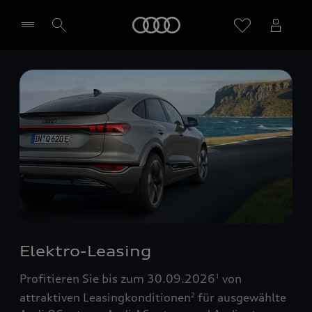
Startseite
Händler wählen
Elektro-Leasing
Profitieren Sie bis zum 30.09.2026
von
1
attraktiven Leasingkonditionen
für ausgewählte
2