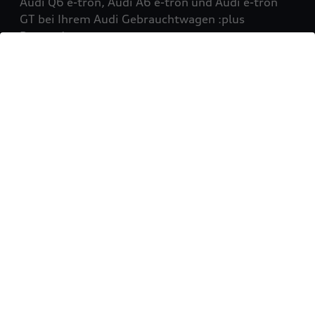
Audi Q6 e-tron, Audi A6 e-tron und Audi e-tron
GT bei Ihrem Audi Gebrauchtwagen :plus
Partner!
Mehr erfahren
Sie möchten Ihr Fahrzeug
verkaufen?