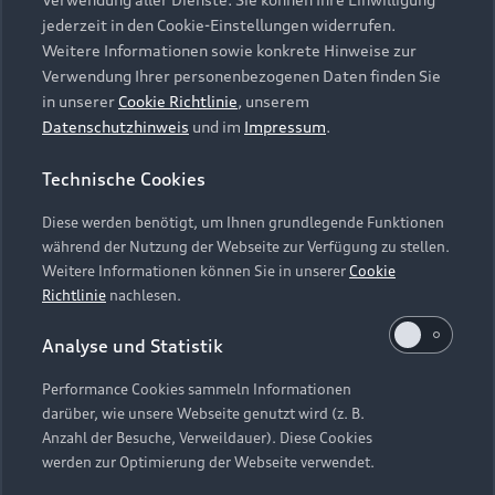
Audi Services
Über Audi
Kundenservice
jederzeit in den Cookie-Einstellungen widerrufen.
Finanzierung
Garantie
Weitere Informationen sowie konkrete Hinweise zur
Händlersuche
Aktionen & Angebote
Verwendung Ihrer personenbezogenen Daten finden Sie
Unternehmen
Audi digital services
in unserer
Cookie Richtlinie
, unserem
Audi Code
Geschäftskunden
Datenschutzhinweis
und im
Impressum
.
Karriere
myAudi
Häufige Fragen (FAQ)
Investor Relations
Technische Cookies
© 2026 AUDI AG. Alle Rechte vorbehalten
Audi Online Beratung
Presse & Media Center
Diese werden benötigt, um Ihnen grundlegende Funktionen
Impressum
Rechtliches
Hinweisgebersystem
Online-Terminvereinbarung
während der Nutzung der Webseite zur Verfügung zu stellen.
Datenschutz
Datenschutzinformation
Cookie-Einstellungen
Weitere Informationen können Sie in unserer
Cookie
Servicekontakt
Cookie-Richtlinie
Barrierefreiheit
Richtlinie
nachlesen.
Audi erleben
Digital Services Act
EU Data Act
Bordbuch & Bedienungsanleitungen
Analyse und Statistik
Newsletter
Verträge kündigen
Performance Cookies sammeln Informationen
Hinweis: Die aktuelle Darstellung und Anordnung der
darüber, wie unsere Webseite genutzt wird (z. B.
Vertrag widerrufen
Embleme am Fahrzeug bei allen Abbildungen auf dieser
Anzahl der Besuche, Verweildauer). Diese Cookies
Webseite kann abweichen.
werden zur Optimierung der Webseite verwendet.