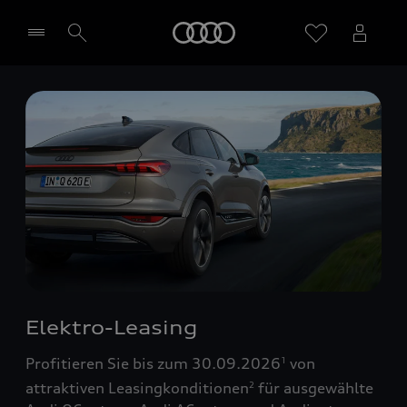
Startseite
Händler wählen
Elektro-Leasing
Profitieren Sie bis zum 30.09.2026
von
1
attraktiven Leasingkonditionen
für ausgewählte
2