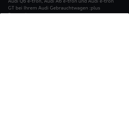
Audi Q6 e-tron, Audi A6 e-tron und Audi e-tron
GT bei Ihrem Audi Gebrauchtwagen :plus
Partner!
Mehr erfahren
Sie möchten Ihr Fahrzeug
verkaufen?