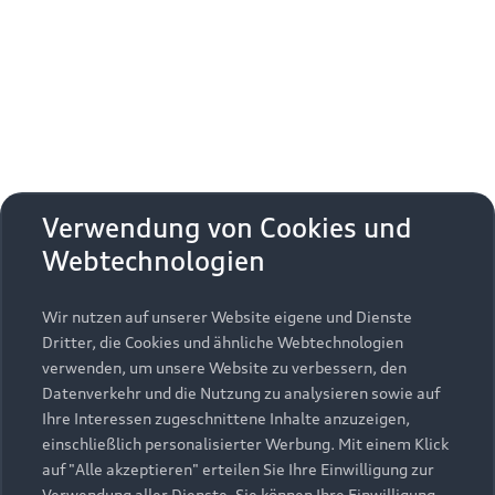
Erhalten Sie kostenfrei eine online
Fahrzeugbewertung und besprechen Sie alles
weitere mit Ihrem ausgewählten Audi Partner.
Jetzt kostenlos bewerten
Zurück nach oben
Verwendung von Cookies und
Webtechnologien
Modelle
Wir nutzen auf unserer Website eigene und Dienste
Kaufen & leasen
Alle Modelle
Dritter, die Cookies und ähnliche Webtechnologien
verwenden, um unsere Website zu verbessern, den
Modelle vergleichen
Service & Zubehör
Neuwagensuche
Datenverkehr und die Nutzung zu analysieren sowie auf
Elektromodelle
Ihre Interessen zugeschnittene Inhalte anzuzeigen,
Gebrauchtwagensuche
einschließlich personalisierter Werbung. Mit einem Klick
Support
Saisonale Angebote
Plug-in-Hybride
auf "Alle akzeptieren" erteilen Sie Ihre Einwilligung zur
Gebrauchtwagen
Verwendung aller Dienste. Sie können Ihre Einwilligung