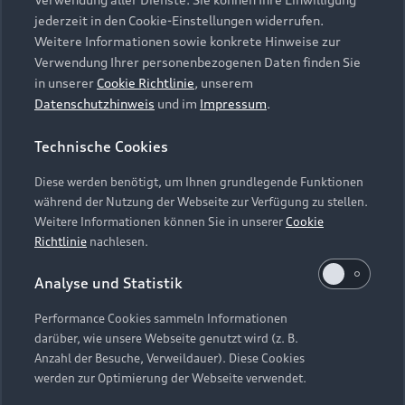
Audi Services
Über Audi
Kundenservice
jederzeit in den Cookie-Einstellungen widerrufen.
Finanzierung
Garantie
Weitere Informationen sowie konkrete Hinweise zur
Händlersuche
Aktionen & Angebote
Verwendung Ihrer personenbezogenen Daten finden Sie
Unternehmen
Audi digital services
in unserer
Cookie Richtlinie
, unserem
Audi Code
Geschäftskunden
Datenschutzhinweis
und im
Impressum
.
Karriere
myAudi
Häufige Fragen (FAQ)
Investor Relations
Technische Cookies
© 2026 AUDI AG. Alle Rechte vorbehalten
Audi Online Beratung
Presse & Media Center
Diese werden benötigt, um Ihnen grundlegende Funktionen
Impressum
Rechtliches
Hinweisgebersystem
Online-Terminvereinbarung
während der Nutzung der Webseite zur Verfügung zu stellen.
Datenschutz
Datenschutzinformation
Cookie-Einstellungen
Weitere Informationen können Sie in unserer
Cookie
Servicekontakt
Cookie-Richtlinie
Barrierefreiheit
Richtlinie
nachlesen.
Audi erleben
Digital Services Act
EU Data Act
Bordbuch & Bedienungsanleitungen
Analyse und Statistik
Newsletter
Verträge kündigen
Performance Cookies sammeln Informationen
Hinweis: Die aktuelle Darstellung und Anordnung der
darüber, wie unsere Webseite genutzt wird (z. B.
Vertrag widerrufen
Embleme am Fahrzeug bei allen Abbildungen auf dieser
Anzahl der Besuche, Verweildauer). Diese Cookies
Webseite kann abweichen.
werden zur Optimierung der Webseite verwendet.