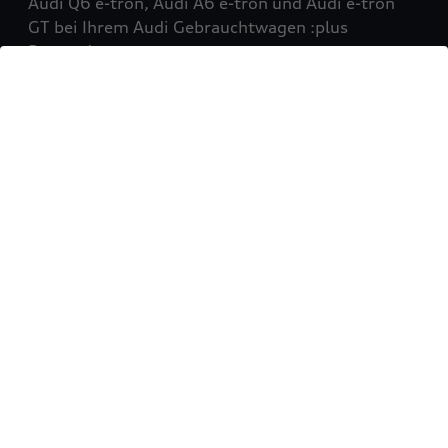
Audi Q6 e-tron, Audi A6 e-tron und Audi e-tron
GT bei Ihrem Audi Gebrauchtwagen :plus
Partner!
Mehr erfahren
Sie möchten Ihr Fahrzeug
verkaufen?