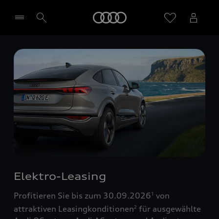
Startseite
Händler wählen
Elektro-Leasing
Profitieren Sie bis zum 30.09.2026
von
1
attraktiven Leasingkonditionen
für ausgewählte
2