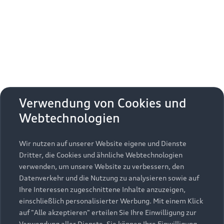
Erhalten Sie kostenfrei eine online
Fahrzeugbewertung und besprechen Sie alles
weitere mit Ihrem ausgewählten Audi Partner.
Jetzt kostenlos bewerten
Zurück nach oben
Verwendung von Cookies und
Webtechnologien
Modelle
Wir nutzen auf unserer Website eigene und Dienste
Kaufen & leasen
Alle Modelle
Dritter, die Cookies und ähnliche Webtechnologien
verwenden, um unsere Website zu verbessern, den
Modelle vergleichen
Service & Zubehör
Neuwagensuche
Datenverkehr und die Nutzung zu analysieren sowie auf
Elektromodelle
Ihre Interessen zugeschnittene Inhalte anzuzeigen,
Gebrauchtwagensuche
einschließlich personalisierter Werbung. Mit einem Klick
Support
Saisonale Angebote
Plug-in-Hybride
auf "Alle akzeptieren" erteilen Sie Ihre Einwilligung zur
Gebrauchtwagen
Verwendung aller Dienste. Sie können Ihre Einwilligung