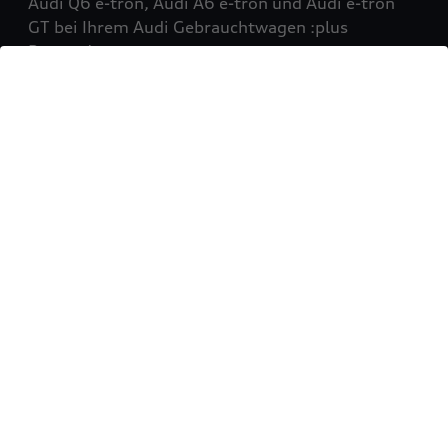
Audi Q6 e-tron, Audi A6 e-tron und Audi e-tron
GT bei Ihrem Audi Gebrauchtwagen :plus
Partner!
Mehr erfahren
Sie möchten Ihr Fahrzeug
verkaufen?