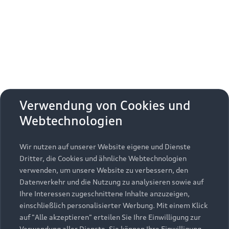
Erhalten Sie kostenfrei eine online
Fahrzeugbewertung und besprechen Sie alles
weitere mit Ihrem ausgewählten Audi Partner.
Jetzt kostenlos bewerten
Zurück nach oben
Verwendung von Cookies und
Webtechnologien
Modelle
Wir nutzen auf unserer Website eigene und Dienste
Kaufen & leasen
Alle Modelle
Dritter, die Cookies und ähnliche Webtechnologien
verwenden, um unsere Website zu verbessern, den
Modelle vergleichen
Service & Zubehör
Neuwagensuche
Datenverkehr und die Nutzung zu analysieren sowie auf
Elektromodelle
Ihre Interessen zugeschnittene Inhalte anzuzeigen,
Gebrauchtwagensuche
einschließlich personalisierter Werbung. Mit einem Klick
Support
Saisonale Angebote
Plug-in-Hybride
auf "Alle akzeptieren" erteilen Sie Ihre Einwilligung zur
Gebrauchtwagen
Verwendung aller Dienste. Sie können Ihre Einwilligung