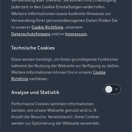
Audi Services
Über Audi
Kundenservice
jederzeit in den Cookie-Einstellungen widerrufen.
Finanzierung
Garantie
Weitere Informationen sowie konkrete Hinweise zur
Händlersuche
Aktionen & Angebote
Verwendung Ihrer personenbezogenen Daten finden Sie
Unternehmen
Audi digital services
in unserer
Cookie Richtlinie
, unserem
Audi Code
Geschäftskunden
Datenschutzhinweis
und im
Impressum
.
Karriere
myAudi
Häufige Fragen (FAQ)
Investor Relations
Technische Cookies
© 2026 AUDI AG. Alle Rechte vorbehalten
Audi Online Beratung
Presse & Media Center
Diese werden benötigt, um Ihnen grundlegende Funktionen
Impressum
Rechtliches
Hinweisgebersystem
Online-Terminvereinbarung
während der Nutzung der Webseite zur Verfügung zu stellen.
Datenschutz
Datenschutzinformation
Cookie-Einstellungen
Weitere Informationen können Sie in unserer
Cookie
Servicekontakt
Cookie-Richtlinie
Barrierefreiheit
Richtlinie
nachlesen.
Audi erleben
Digital Services Act
EU Data Act
Bordbuch & Bedienungsanleitungen
Analyse und Statistik
Newsletter
Verträge kündigen
Performance Cookies sammeln Informationen
Hinweis: Die aktuelle Darstellung und Anordnung der
darüber, wie unsere Webseite genutzt wird (z. B.
Vertrag widerrufen
Embleme am Fahrzeug bei allen Abbildungen auf dieser
Anzahl der Besuche, Verweildauer). Diese Cookies
Webseite kann abweichen.
werden zur Optimierung der Webseite verwendet.