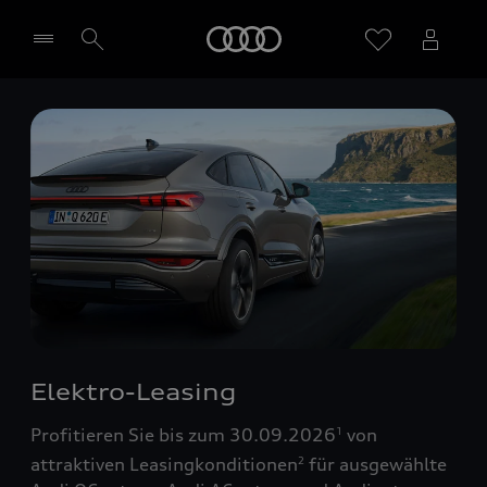
Startseite
Händler wählen
Elektro-Leasing
Profitieren Sie bis zum 30.09.2026
von
1
attraktiven Leasingkonditionen
für ausgewählte
2