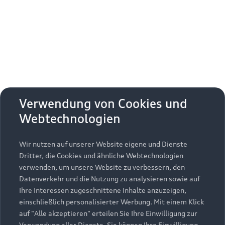
Erhalten Sie kostenfrei eine online
Fahrzeugbewertung und besprechen Sie alles
weitere mit Ihrem ausgewählten Audi Partner.
Jetzt kostenlos bewerten
Zurück nach oben
Verwendung von Cookies und
Webtechnologien
Modelle
Wir nutzen auf unserer Website eigene und Dienste
Kaufen & leasen
Alle Modelle
Dritter, die Cookies und ähnliche Webtechnologien
verwenden, um unsere Website zu verbessern, den
Modelle vergleichen
Service & Zubehör
Neuwagensuche
Datenverkehr und die Nutzung zu analysieren sowie auf
Elektromodelle
Ihre Interessen zugeschnittene Inhalte anzuzeigen,
Gebrauchtwagensuche
einschließlich personalisierter Werbung. Mit einem Klick
Support
Saisonale Angebote
Plug-in-Hybride
auf "Alle akzeptieren" erteilen Sie Ihre Einwilligung zur
Gebrauchtwagen
Verwendung aller Dienste. Sie können Ihre Einwilligung