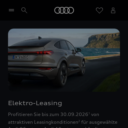
Startseite
Händler wählen
Elektro-Leasing
Profitieren Sie bis zum 30.09.2026
von
1
attraktiven Leasingkonditionen
für ausgewählte
2