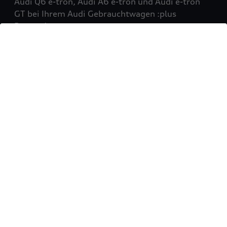
Audi Q6 e-tron, Audi A6 e-tron und Audi e-tron
GT bei Ihrem Audi Gebrauchtwagen :plus
Partner!
Mehr erfahren
Sie möchten Ihr Fahrzeug
verkaufen?