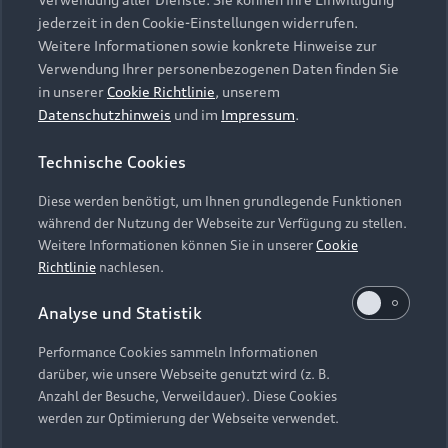
Audi Services
Über Audi
Kundenservice
jederzeit in den Cookie-Einstellungen widerrufen.
Finanzierung
Garantie
Weitere Informationen sowie konkrete Hinweise zur
Händlersuche
Aktionen & Angebote
Verwendung Ihrer personenbezogenen Daten finden Sie
Unternehmen
Audi digital services
in unserer
Cookie Richtlinie
, unserem
Audi Code
Geschäftskunden
Datenschutzhinweis
und im
Impressum
.
Karriere
myAudi
Häufige Fragen (FAQ)
Investor Relations
Technische Cookies
© 2026 AUDI AG. Alle Rechte vorbehalten
Audi Online Beratung
Presse & Media Center
Diese werden benötigt, um Ihnen grundlegende Funktionen
Impressum
Rechtliches
Hinweisgebersystem
Online-Terminvereinbarung
während der Nutzung der Webseite zur Verfügung zu stellen.
Datenschutz
Datenschutzinformation
Cookie-Einstellungen
Weitere Informationen können Sie in unserer
Cookie
Servicekontakt
Cookie-Richtlinie
Barrierefreiheit
Richtlinie
nachlesen.
Audi erleben
Digital Services Act
EU Data Act
Bordbuch & Bedienungsanleitungen
Analyse und Statistik
Newsletter
Verträge kündigen
Performance Cookies sammeln Informationen
Hinweis: Die aktuelle Darstellung und Anordnung der
darüber, wie unsere Webseite genutzt wird (z. B.
Vertrag widerrufen
Embleme am Fahrzeug bei allen Abbildungen auf dieser
Anzahl der Besuche, Verweildauer). Diese Cookies
Webseite kann abweichen.
werden zur Optimierung der Webseite verwendet.