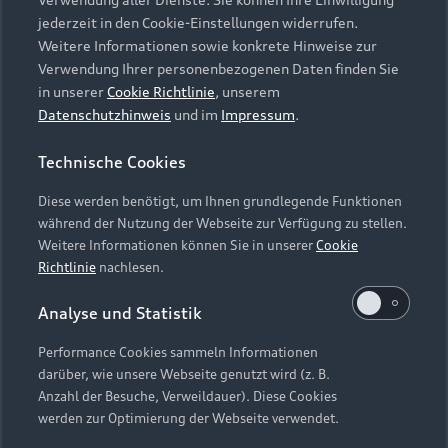
Audi Services
Über Audi
Kundenservice
jederzeit in den Cookie-Einstellungen widerrufen.
Finanzierung
Garantie
Weitere Informationen sowie konkrete Hinweise zur
Händlersuche
Aktionen & Angebote
Verwendung Ihrer personenbezogenen Daten finden Sie
Unternehmen
Audi digital services
in unserer
Cookie Richtlinie
, unserem
Audi Code
Geschäftskunden
Datenschutzhinweis
und im
Impressum
.
Karriere
myAudi
Häufige Fragen (FAQ)
Investor Relations
Technische Cookies
© 2026 AUDI AG. Alle Rechte vorbehalten
Audi Online Beratung
Presse & Media Center
Diese werden benötigt, um Ihnen grundlegende Funktionen
Impressum
Rechtliches
Hinweisgebersystem
Online-Terminvereinbarung
während der Nutzung der Webseite zur Verfügung zu stellen.
Datenschutz
Datenschutzinformation
Cookie-Einstellungen
Weitere Informationen können Sie in unserer
Cookie
Servicekontakt
Cookie-Richtlinie
Barrierefreiheit
Richtlinie
nachlesen.
Audi erleben
Digital Services Act
EU Data Act
Bordbuch & Bedienungsanleitungen
Analyse und Statistik
Newsletter
Verträge kündigen
Performance Cookies sammeln Informationen
Hinweis: Die aktuelle Darstellung und Anordnung der
darüber, wie unsere Webseite genutzt wird (z. B.
Vertrag widerrufen
Embleme am Fahrzeug bei allen Abbildungen auf dieser
Anzahl der Besuche, Verweildauer). Diese Cookies
Webseite kann abweichen.
werden zur Optimierung der Webseite verwendet.