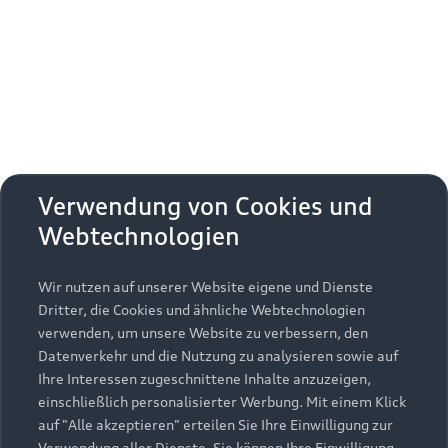
Erhalten Sie kostenfrei eine online
Fahrzeugbewertung und besprechen Sie alles
weitere mit Ihrem ausgewählten Audi Partner.
Jetzt kostenlos bewerten
Zurück nach oben
Verwendung von Cookies und
Webtechnologien
Modelle
Wir nutzen auf unserer Website eigene und Dienste
Kaufen & leasen
Alle Modelle
Dritter, die Cookies und ähnliche Webtechnologien
verwenden, um unsere Website zu verbessern, den
Modelle vergleichen
Service & Zubehör
Neuwagensuche
Datenverkehr und die Nutzung zu analysieren sowie auf
Elektromodelle
Ihre Interessen zugeschnittene Inhalte anzuzeigen,
Gebrauchtwagensuche
einschließlich personalisierter Werbung. Mit einem Klick
Support
Saisonale Angebote
Plug-in-Hybride
auf "Alle akzeptieren" erteilen Sie Ihre Einwilligung zur
Gebrauchtwagen
Verwendung aller Dienste. Sie können Ihre Einwilligung