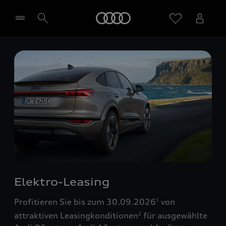
Startseite
Händler wählen
Elektro-Leasing
Profitieren Sie bis zum 30.09.2026
von
1
attraktiven Leasingkonditionen
für ausgewählte
2