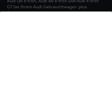
Audi Q6 e-tron, Audi A6 e-tron und Audi e-tron
GT bei Ihrem Audi Gebrauchtwagen :plus
Partner!
Mehr erfahren
Sie möchten Ihr Fahrzeug
verkaufen?