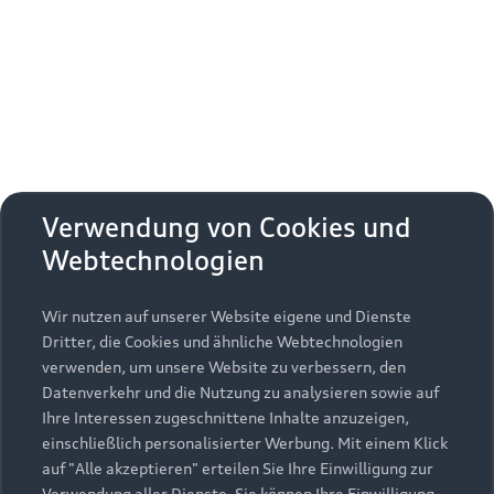
Erhalten Sie kostenfrei eine online
Fahrzeugbewertung und besprechen Sie alles
weitere mit Ihrem ausgewählten Audi Partner.
Jetzt kostenlos bewerten
Zurück nach oben
Verwendung von Cookies und
Webtechnologien
Modelle
Wir nutzen auf unserer Website eigene und Dienste
Kaufen & leasen
Alle Modelle
Dritter, die Cookies und ähnliche Webtechnologien
verwenden, um unsere Website zu verbessern, den
Modelle vergleichen
Service & Zubehör
Neuwagensuche
Datenverkehr und die Nutzung zu analysieren sowie auf
Elektromodelle
Ihre Interessen zugeschnittene Inhalte anzuzeigen,
Gebrauchtwagensuche
einschließlich personalisierter Werbung. Mit einem Klick
Support
Saisonale Angebote
Plug-in-Hybride
auf "Alle akzeptieren" erteilen Sie Ihre Einwilligung zur
Gebrauchtwagen
Verwendung aller Dienste. Sie können Ihre Einwilligung