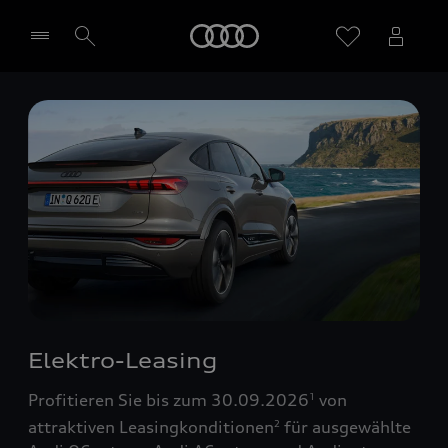
Startseite
Händler wählen
Elektro-Leasing
Profitieren Sie bis zum 30.09.2026
von
1
attraktiven Leasingkonditionen
für ausgewählte
2