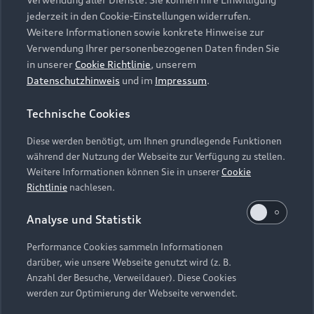
Audi Services
Über Audi
Kundenservice
jederzeit in den Cookie-Einstellungen widerrufen.
Finanzierung
Garantie
Weitere Informationen sowie konkrete Hinweise zur
Händlersuche
Aktionen & Angebote
Verwendung Ihrer personenbezogenen Daten finden Sie
Unternehmen
Audi digital services
in unserer
Cookie Richtlinie
, unserem
Audi Code
Geschäftskunden
Datenschutzhinweis
und im
Impressum
.
Karriere
myAudi
Häufige Fragen (FAQ)
Investor Relations
Technische Cookies
© 2026 AUDI AG. Alle Rechte vorbehalten
Audi Online Beratung
Presse & Media Center
Diese werden benötigt, um Ihnen grundlegende Funktionen
Impressum
Rechtliches
Hinweisgebersystem
Online-Terminvereinbarung
während der Nutzung der Webseite zur Verfügung zu stellen.
Datenschutz
Datenschutzinformation
Cookie-Einstellungen
Weitere Informationen können Sie in unserer
Cookie
Servicekontakt
Cookie-Richtlinie
Barrierefreiheit
Richtlinie
nachlesen.
Audi erleben
Digital Services Act
EU Data Act
Bordbuch & Bedienungsanleitungen
Analyse und Statistik
Newsletter
Verträge kündigen
Performance Cookies sammeln Informationen
Hinweis: Die aktuelle Darstellung und Anordnung der
darüber, wie unsere Webseite genutzt wird (z. B.
Vertrag widerrufen
Embleme am Fahrzeug bei allen Abbildungen auf dieser
Anzahl der Besuche, Verweildauer). Diese Cookies
Webseite kann abweichen.
werden zur Optimierung der Webseite verwendet.