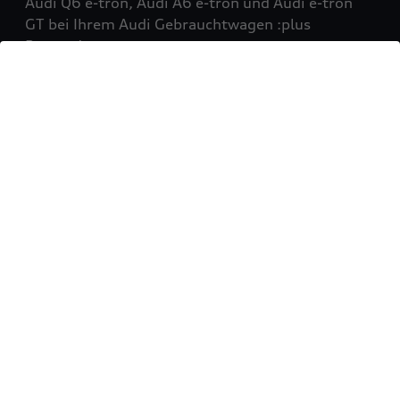
Audi Q6 e-tron, Audi A6 e-tron und Audi e-tron
GT bei Ihrem Audi Gebrauchtwagen :plus
Partner!
Mehr erfahren
Sie möchten Ihr Fahrzeug
verkaufen?