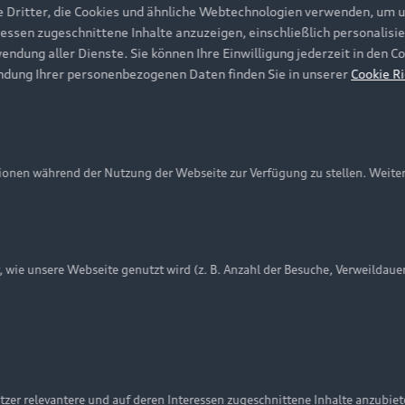
e Dritter, die Cookies und ähnliche Webtechnologien verwenden, um 
ressen zugeschnittene Inhalte anzuzeigen, einschließlich personalisie
wendung aller Dienste. Sie können Ihre Einwilligung jederzeit in den 
ndung Ihrer personenbezogenen Daten finden Sie in unserer
Cookie Ri
onen während der Nutzung der Webseite zur Verfügung zu stellen. Weite
ie unsere Webseite genutzt wird (z. B. Anzahl der Besuche, Verweildaue
nschutzinformation
Cookie-Einstellungen
Cookie-Richtlinie
Embleme am Fahrzeug bei allen Abbildungen auf dieser Webseit
zer relevantere und auf deren Interessen zugeschnittene Inhalte anzubie