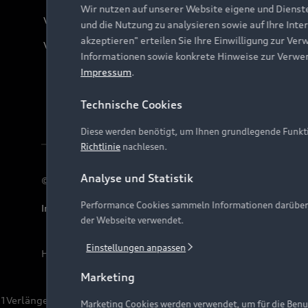
Wir nutzen auf unserer Website eigene und Dienst
Verträge kündigen
und die Nutzung zu analysieren sowie auf Ihre Inte
akzeptieren" erteilen Sie Ihre Einwilligung zur Ver
Vertrag widerrufen
Informationen sowie konkrete Hinweise zur Verwe
Impressum
.
Technische Cookies
Diese werden benötigt, um Ihnen grundlegende Funkti
Richtlinie
nachlesen.
Analyse und Statistik
© 2026 AUDI AG. Alle Rechte vorbehalten
Performance Cookies sammeln Informationen darüber, w
Impressum
Rechtliches
Hinweisgebersystem
Date
der Webseite verwendet.
Einstellungen anpassen
Hinweis: Die aktuelle Darstellung und Anordnung der 
Marketing
1
Verlängerung vorbehalten.
Marketing Cookies werden verwendet, um für die Benut