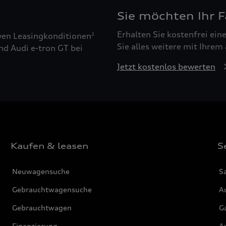
Sie möchten Ihr 
Erhalten Sie kostenfrei ei
ven Leasingkonditionen
2
Sie alles weitere mit Ihrem
nd Audi e-tron GT bei
Jetzt kostenlos bewerten
Kaufen & leasen
S
Neuwagensuche
S
Gebrauchtwagensuche
Au
Gebrauchtwagen
G
Finanzierung
Au