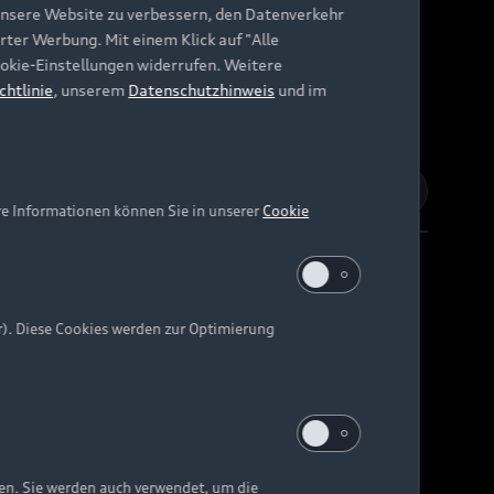
unsere Website zu verbessern, den Datenverkehr
rter Werbung. Mit einem Klick auf "Alle
Cookie-Einstellungen widerrufen. Weitere
chtlinie
, unserem
Datenschutzhinweis
und im
re Informationen können Sie in unserer
Cookie
r). Diese Cookies werden zur Optimierung
Barrierefreiheit
Digital Services Act
EU Data Act
e kann abweichen.
ten. Sie werden auch verwendet, um die