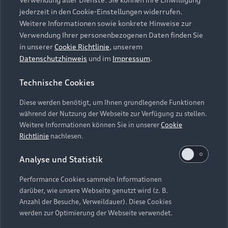
Audi Services
Über Audi
Kundenservice
jederzeit in den Cookie-Einstellungen widerrufen.
Finanzierung
Garantie
Weitere Informationen sowie konkrete Hinweise zur
Händlersuche
Aktionen & Angebote
Verwendung Ihrer personenbezogenen Daten finden Sie
Unternehmen
Audi digital services
in unserer
Cookie Richtlinie
, unserem
Audi Code
Geschäftskunden
Datenschutzhinweis
und im
Impressum
.
Karriere
myAudi
Häufige Fragen (FAQ)
Investor Relations
Technische Cookies
© 2026 AUDI AG. Alle Rechte vorbehalten
Audi Online Beratung
Presse & Media Center
Diese werden benötigt, um Ihnen grundlegende Funktionen
Impressum
Rechtliches
Hinweisgebersystem
Online-Terminvereinbarung
während der Nutzung der Webseite zur Verfügung zu stellen.
Datenschutz
Datenschutzinformation
Cookie-Einstellungen
Weitere Informationen können Sie in unserer
Cookie
Servicekontakt
Cookie-Richtlinie
Barrierefreiheit
Richtlinie
nachlesen.
Audi erleben
Digital Services Act
EU Data Act
Bordbuch & Bedienungsanleitungen
Analyse und Statistik
Newsletter
Verträge kündigen
Performance Cookies sammeln Informationen
Hinweis: Die aktuelle Darstellung und Anordnung der
darüber, wie unsere Webseite genutzt wird (z. B.
Vertrag widerrufen
Embleme am Fahrzeug bei allen Abbildungen auf dieser
Anzahl der Besuche, Verweildauer). Diese Cookies
Webseite kann abweichen.
werden zur Optimierung der Webseite verwendet.