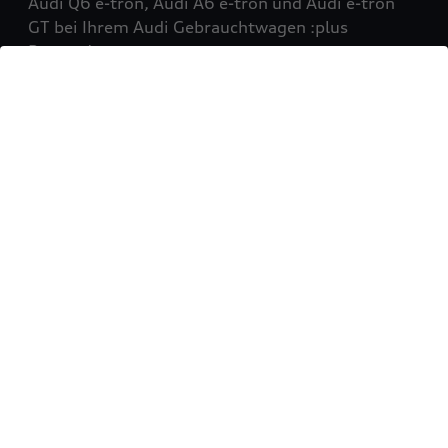
Audi Q6 e-tron, Audi A6 e-tron und Audi e-tron
GT bei Ihrem Audi Gebrauchtwagen :plus
Partner!
Mehr erfahren
Sie möchten Ihr Fahrzeug
verkaufen?