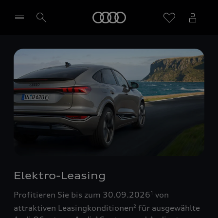
Startseite
Händler wählen
Elektro-Leasing
Profitieren Sie bis zum 30.09.2026
von
1
attraktiven Leasingkonditionen
für ausgewählte
2