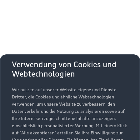
Erhalten Sie kostenfrei eine online
Fahrzeugbewertung und besprechen Sie alles
weitere mit Ihrem ausgewählten Audi Partner.
Jetzt kostenlos bewerten
Zurück nach oben
Verwendung von Cookies und
Webtechnologien
Modelle
Wir nutzen auf unserer Website eigene und Dienste
Kaufen & leasen
Alle Modelle
Dritter, die Cookies und ähnliche Webtechnologien
verwenden, um unsere Website zu verbessern, den
Modelle vergleichen
Service & Zubehör
Neuwagensuche
Datenverkehr und die Nutzung zu analysieren sowie auf
Elektromodelle
Ihre Interessen zugeschnittene Inhalte anzuzeigen,
Gebrauchtwagensuche
einschließlich personalisierter Werbung. Mit einem Klick
Support
Saisonale Angebote
Plug-in-Hybride
auf "Alle akzeptieren" erteilen Sie Ihre Einwilligung zur
Gebrauchtwagen
Verwendung aller Dienste. Sie können Ihre Einwilligung