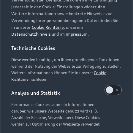
Audi Services
Über Audi
Kundenservice
jederzeit in den Cookie-Einstellungen widerrufen.
Finanzierung
Garantie
Weitere Informationen sowie konkrete Hinweise zur
Händlersuche
Aktionen & Angebote
Verwendung Ihrer personenbezogenen Daten finden Sie
Unternehmen
Audi digital services
in unserer
Cookie Richtlinie
, unserem
Audi Code
Geschäftskunden
Datenschutzhinweis
und im
Impressum
.
Karriere
myAudi
Häufige Fragen (FAQ)
Investor Relations
Technische Cookies
© 2026 AUDI AG. Alle Rechte vorbehalten
Audi Online Beratung
Presse & Media Center
Diese werden benötigt, um Ihnen grundlegende Funktionen
Impressum
Rechtliches
Hinweisgebersystem
Online-Terminvereinbarung
während der Nutzung der Webseite zur Verfügung zu stellen.
Datenschutz
Datenschutzinformation
Cookie-Einstellungen
Weitere Informationen können Sie in unserer
Cookie
Servicekontakt
Cookie-Richtlinie
Barrierefreiheit
Richtlinie
nachlesen.
Audi erleben
Digital Services Act
EU Data Act
Bordbuch & Bedienungsanleitungen
Analyse und Statistik
Newsletter
Verträge kündigen
Performance Cookies sammeln Informationen
Hinweis: Die aktuelle Darstellung und Anordnung der
darüber, wie unsere Webseite genutzt wird (z. B.
Vertrag widerrufen
Embleme am Fahrzeug bei allen Abbildungen auf dieser
Anzahl der Besuche, Verweildauer). Diese Cookies
Webseite kann abweichen.
werden zur Optimierung der Webseite verwendet.