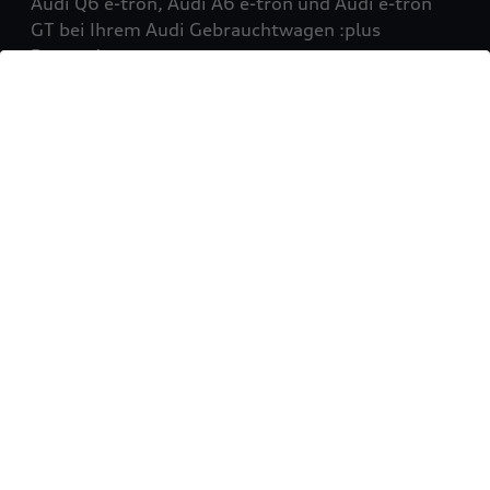
Audi Q6 e-tron, Audi A6 e-tron und Audi e-tron
GT bei Ihrem Audi Gebrauchtwagen :plus
Partner!
Mehr erfahren
Sie möchten Ihr Fahrzeug
verkaufen?