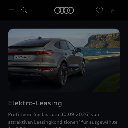
Startseite
Händler wählen
Elektro-Leasing
Profitieren Sie bis zum 30.09.2026
von
1
attraktiven Leasingkonditionen
für ausgewählte
2