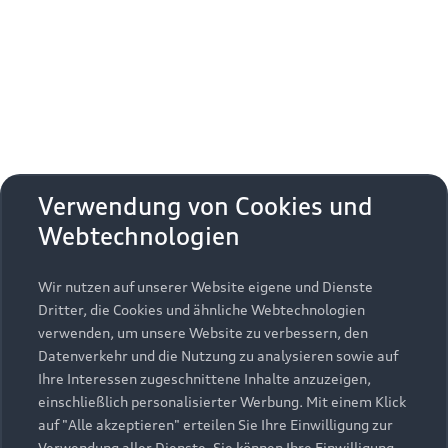
Erhalten Sie kostenfrei eine online
Fahrzeugbewertung und besprechen Sie alles
weitere mit Ihrem ausgewählten Audi Partner.
Jetzt kostenlos bewerten
Zurück nach oben
Verwendung von Cookies und
Webtechnologien
Modelle
Wir nutzen auf unserer Website eigene und Dienste
Kaufen & leasen
Alle Modelle
Dritter, die Cookies und ähnliche Webtechnologien
verwenden, um unsere Website zu verbessern, den
Modelle vergleichen
Service & Zubehör
Neuwagensuche
Datenverkehr und die Nutzung zu analysieren sowie auf
Elektromodelle
Ihre Interessen zugeschnittene Inhalte anzuzeigen,
Gebrauchtwagensuche
einschließlich personalisierter Werbung. Mit einem Klick
Support
Saisonale Angebote
Plug-in-Hybride
auf "Alle akzeptieren" erteilen Sie Ihre Einwilligung zur
Gebrauchtwagen
Verwendung aller Dienste. Sie können Ihre Einwilligung