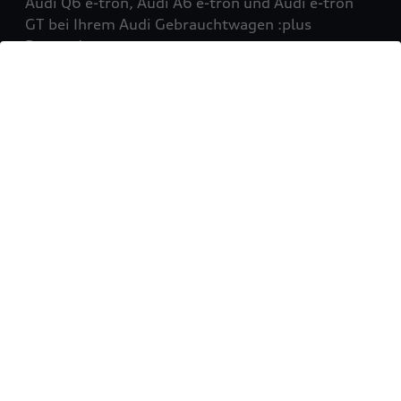
Audi Q6 e-tron, Audi A6 e-tron und Audi e-tron
GT bei Ihrem Audi Gebrauchtwagen :plus
Partner!
Mehr erfahren
Sie möchten Ihr Fahrzeug
verkaufen?