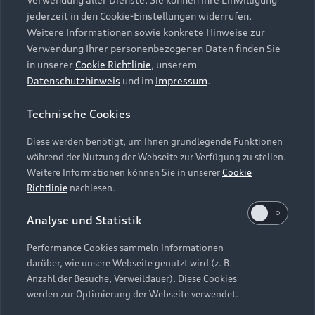
Audi Services
Über Audi
Kundenservice
jederzeit in den Cookie-Einstellungen widerrufen.
Finanzierung
Garantie
Weitere Informationen sowie konkrete Hinweise zur
Händlersuche
Aktionen & Angebote
Verwendung Ihrer personenbezogenen Daten finden Sie
Unternehmen
Audi digital services
in unserer
Cookie Richtlinie
, unserem
Audi Code
Geschäftskunden
Datenschutzhinweis
und im
Impressum
.
Karriere
myAudi
Häufige Fragen (FAQ)
Investor Relations
Technische Cookies
© 2026 AUDI AG. Alle Rechte vorbehalten
Audi Online Beratung
Presse & Media Center
Diese werden benötigt, um Ihnen grundlegende Funktionen
Impressum
Rechtliches
Hinweisgebersystem
Online-Terminvereinbarung
während der Nutzung der Webseite zur Verfügung zu stellen.
Datenschutz
Datenschutzinformation
Cookie-Einstellungen
Weitere Informationen können Sie in unserer
Cookie
Servicekontakt
Cookie-Richtlinie
Barrierefreiheit
Richtlinie
nachlesen.
Audi erleben
Digital Services Act
EU Data Act
Bordbuch & Bedienungsanleitungen
Analyse und Statistik
Newsletter
Verträge kündigen
Performance Cookies sammeln Informationen
Hinweis: Die aktuelle Darstellung und Anordnung der
darüber, wie unsere Webseite genutzt wird (z. B.
Vertrag widerrufen
Embleme am Fahrzeug bei allen Abbildungen auf dieser
Anzahl der Besuche, Verweildauer). Diese Cookies
Webseite kann abweichen.
werden zur Optimierung der Webseite verwendet.