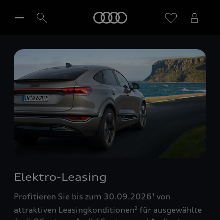
Startseite
Händler wählen
Elektro-Leasing
Profitieren Sie bis zum 30.09.2026
von
1
attraktiven Leasingkonditionen
für ausgewählte
2