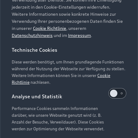
Audi Services
Über Audi
Kundenservice
jederzeit in den Cookie-Einstellungen widerrufen.
Finanzierung
Garantie
Weitere Informationen sowie konkrete Hinweise zur
Händlersuche
Aktionen & Angebote
Verwendung Ihrer personenbezogenen Daten finden Sie
Unternehmen
Audi digital services
in unserer
Cookie Richtlinie
, unserem
Audi Code
Geschäftskunden
Datenschutzhinweis
und im
Impressum
.
Karriere
myAudi
Häufige Fragen (FAQ)
Investor Relations
Technische Cookies
© 2026 AUDI AG. Alle Rechte vorbehalten
Audi Online Beratung
Presse & Media Center
Diese werden benötigt, um Ihnen grundlegende Funktionen
Impressum
Rechtliches
Hinweisgebersystem
Online-Terminvereinbarung
während der Nutzung der Webseite zur Verfügung zu stellen.
Datenschutz
Datenschutzinformation
Cookie-Einstellungen
Weitere Informationen können Sie in unserer
Cookie
Servicekontakt
Cookie-Richtlinie
Barrierefreiheit
Richtlinie
nachlesen.
Audi erleben
Digital Services Act
EU Data Act
Bordbuch & Bedienungsanleitungen
Analyse und Statistik
Newsletter
Verträge kündigen
Performance Cookies sammeln Informationen
Hinweis: Die aktuelle Darstellung und Anordnung der
darüber, wie unsere Webseite genutzt wird (z. B.
Vertrag widerrufen
Embleme am Fahrzeug bei allen Abbildungen auf dieser
Anzahl der Besuche, Verweildauer). Diese Cookies
Webseite kann abweichen.
werden zur Optimierung der Webseite verwendet.