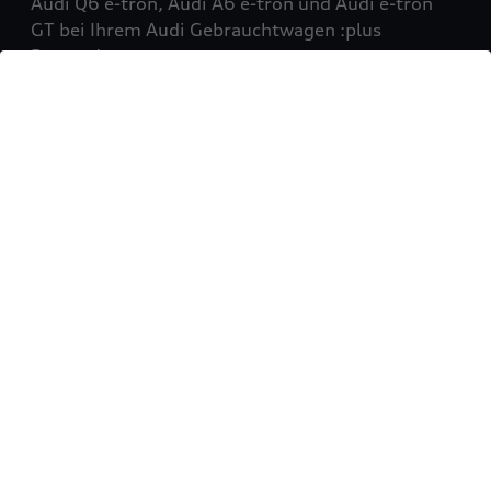
Audi Q6 e-tron, Audi A6 e-tron und Audi e-tron
GT bei Ihrem Audi Gebrauchtwagen :plus
Partner!
Mehr erfahren
Sie möchten Ihr Fahrzeug
verkaufen?