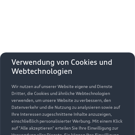
Erhalten Sie kostenfrei eine online
Fahrzeugbewertung und besprechen Sie alles
weitere mit Ihrem ausgewählten Audi Partner.
Jetzt kostenlos bewerten
Zurück nach oben
Verwendung von Cookies und
Webtechnologien
Modelle
Wir nutzen auf unserer Website eigene und Dienste
Kaufen & leasen
Alle Modelle
Dritter, die Cookies und ähnliche Webtechnologien
verwenden, um unsere Website zu verbessern, den
Modelle vergleichen
Service & Zubehör
Neuwagensuche
Datenverkehr und die Nutzung zu analysieren sowie auf
Elektromodelle
Ihre Interessen zugeschnittene Inhalte anzuzeigen,
Gebrauchtwagensuche
einschließlich personalisierter Werbung. Mit einem Klick
Support
Saisonale Angebote
Plug-in-Hybride
auf "Alle akzeptieren" erteilen Sie Ihre Einwilligung zur
Gebrauchtwagen
Verwendung aller Dienste. Sie können Ihre Einwilligung