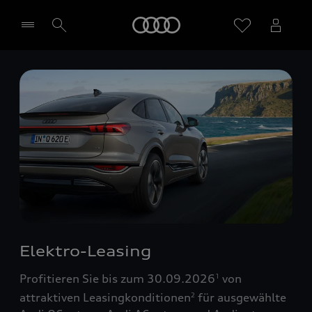
Startseite
Händler wählen
Elektro-Leasing
Profitieren Sie bis zum 30.09.2026
von
1
attraktiven Leasingkonditionen
für ausgewählte
2