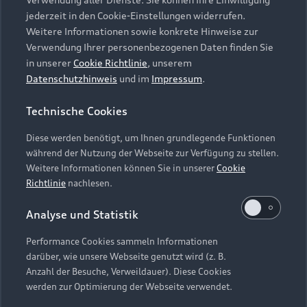
Audi Services
Über Audi
Kundenservice
jederzeit in den Cookie-Einstellungen widerrufen.
Finanzierung
Garantie
Weitere Informationen sowie konkrete Hinweise zur
Händlersuche
Aktionen & Angebote
Verwendung Ihrer personenbezogenen Daten finden Sie
Unternehmen
Audi digital services
in unserer
Cookie Richtlinie
, unserem
Audi Code
Geschäftskunden
Datenschutzhinweis
und im
Impressum
.
Karriere
myAudi
Häufige Fragen (FAQ)
Investor Relations
Technische Cookies
© 2026 AUDI AG. Alle Rechte vorbehalten
Audi Online Beratung
Presse & Media Center
Diese werden benötigt, um Ihnen grundlegende Funktionen
Impressum
Rechtliches
Hinweisgebersystem
Online-Terminvereinbarung
während der Nutzung der Webseite zur Verfügung zu stellen.
Datenschutz
Datenschutzinformation
Cookie-Einstellungen
Weitere Informationen können Sie in unserer
Cookie
Servicekontakt
Cookie-Richtlinie
Barrierefreiheit
Richtlinie
nachlesen.
Audi erleben
Digital Services Act
EU Data Act
Bordbuch & Bedienungsanleitungen
Analyse und Statistik
Newsletter
Verträge kündigen
Performance Cookies sammeln Informationen
Hinweis: Die aktuelle Darstellung und Anordnung der
darüber, wie unsere Webseite genutzt wird (z. B.
Vertrag widerrufen
Embleme am Fahrzeug bei allen Abbildungen auf dieser
Anzahl der Besuche, Verweildauer). Diese Cookies
Webseite kann abweichen.
werden zur Optimierung der Webseite verwendet.