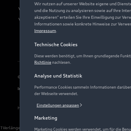
Wir nutzen auf unserer Website eigene und Dienst
Verträge kündigen
und die Nutzung zu analysieren sowie auf Ihre Inte
akzeptieren" erteilen Sie Ihre Einwilligung zur Ver
Vertrag widerrufen
Informationen sowie konkrete Hinweise zur Verwe
Impressum
.
Technische Cookies
Diese werden benötigt, um Ihnen grundlegende Funkti
Richtlinie
nachlesen.
Analyse und Statistik
© 2026 AUDI AG. Alle Rechte vorbehalten
Performance Cookies sammeln Informationen darüber, w
Impressum
Rechtliches
Hinweisgebersystem
Date
der Webseite verwendet.
Einstellungen anpassen
Hinweis: Die aktuelle Darstellung und Anordnung der 
Marketing
1
Verlängerung vorbehalten.
Marketing Cookies werden verwendet, um für die Benut