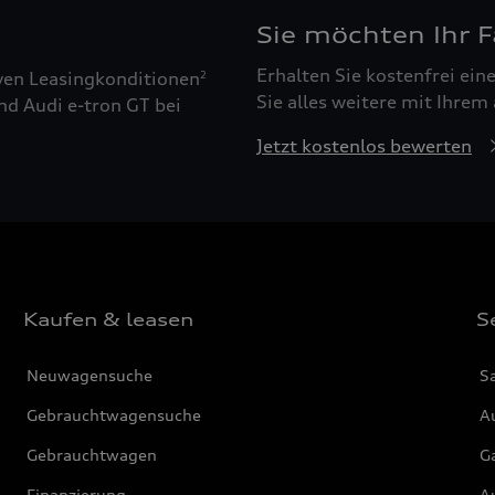
Sie möchten Ihr 
Erhalten Sie kostenfrei ei
ven Leasingkonditionen
2
Sie alles weitere mit Ihrem
nd Audi e-tron GT bei
Jetzt kostenlos bewerten
Kaufen & leasen
S
Neuwagensuche
S
Gebrauchtwagensuche
Au
Gebrauchtwagen
G
Finanzierung
Au