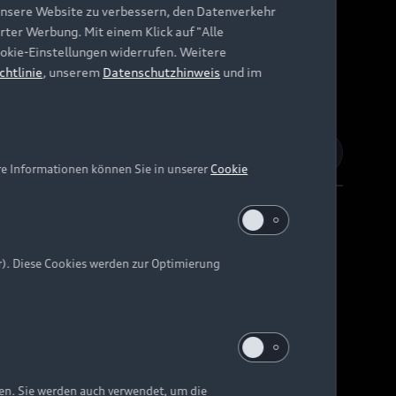
unsere Website zu verbessern, den Datenverkehr
rter Werbung. Mit einem Klick auf "Alle
Cookie-Einstellungen widerrufen. Weitere
chtlinie
, unserem
Datenschutzhinweis
und im
re Informationen können Sie in unserer
Cookie
r). Diese Cookies werden zur Optimierung
Barrierefreiheit
Digital Services Act
EU Data Act
e kann abweichen.
ten. Sie werden auch verwendet, um die