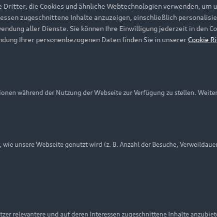
e Dritter, die Cookies und ähnliche Webtechnologien verwenden, um 
ressen zugeschnittene Inhalte anzuzeigen, einschließlich personalisie
wendung aller Dienste. Sie können Ihre Einwilligung jederzeit in den 
ndung Ihrer personenbezogenen Daten finden Sie in unserer
Cookie Ri
onen während der Nutzung der Webseite zur Verfügung zu stellen. Weite
ie unsere Webseite genutzt wird (z. B. Anzahl der Besuche, Verweildaue
nschutzinformation
Cookie-Einstellungen
Cookie-Richtlinie
Embleme am Fahrzeug bei allen Abbildungen auf dieser Webseit
zer relevantere und auf deren Interessen zugeschnittene Inhalte anzubie