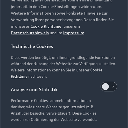
Audi Services
Über Audi
Kundenservice
jederzeit in den Cookie-Einstellungen widerrufen.
Finanzierung
Garantie
Weitere Informationen sowie konkrete Hinweise zur
Händlersuche
Aktionen & Angebote
Verwendung Ihrer personenbezogenen Daten finden Sie
Unternehmen
Audi digital services
in unserer
Cookie Richtlinie
, unserem
Audi Code
Geschäftskunden
Datenschutzhinweis
und im
Impressum
.
Karriere
myAudi
Häufige Fragen (FAQ)
Investor Relations
Technische Cookies
© 2026 AUDI AG. Alle Rechte vorbehalten
Audi Online Beratung
Presse & Media Center
Diese werden benötigt, um Ihnen grundlegende Funktionen
Impressum
Rechtliches
Hinweisgebersystem
Online-Terminvereinbarung
während der Nutzung der Webseite zur Verfügung zu stellen.
Datenschutz
Datenschutzinformation
Cookie-Einstellungen
Weitere Informationen können Sie in unserer
Cookie
Servicekontakt
Cookie-Richtlinie
Barrierefreiheit
Richtlinie
nachlesen.
Audi erleben
Digital Services Act
EU Data Act
Bordbuch & Bedienungsanleitungen
Analyse und Statistik
Newsletter
Verträge kündigen
Performance Cookies sammeln Informationen
Hinweis: Die aktuelle Darstellung und Anordnung der
darüber, wie unsere Webseite genutzt wird (z. B.
Vertrag widerrufen
Embleme am Fahrzeug bei allen Abbildungen auf dieser
Anzahl der Besuche, Verweildauer). Diese Cookies
Webseite kann abweichen.
werden zur Optimierung der Webseite verwendet.