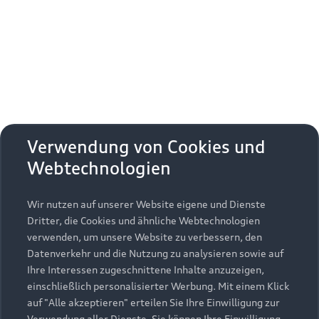
Erhalten Sie kostenfrei eine online
Fahrzeugbewertung und besprechen Sie alles
weitere mit Ihrem ausgewählten Audi Partner.
Jetzt kostenlos bewerten
Zurück nach oben
Verwendung von Cookies und
Webtechnologien
Modelle
Wir nutzen auf unserer Website eigene und Dienste
Kaufen & leasen
Alle Modelle
Dritter, die Cookies und ähnliche Webtechnologien
verwenden, um unsere Website zu verbessern, den
Modelle vergleichen
Service & Zubehör
Neuwagensuche
Datenverkehr und die Nutzung zu analysieren sowie auf
Elektromodelle
Ihre Interessen zugeschnittene Inhalte anzuzeigen,
Gebrauchtwagensuche
einschließlich personalisierter Werbung. Mit einem Klick
Support
Saisonale Angebote
Plug-in-Hybride
auf "Alle akzeptieren" erteilen Sie Ihre Einwilligung zur
Gebrauchtwagen
Verwendung aller Dienste. Sie können Ihre Einwilligung