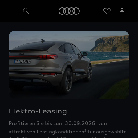
Startseite
Händler wählen
Elektro-Leasing
Profitieren Sie bis zum 30.09.2026
von
1
attraktiven Leasingkonditionen
für ausgewählte
2