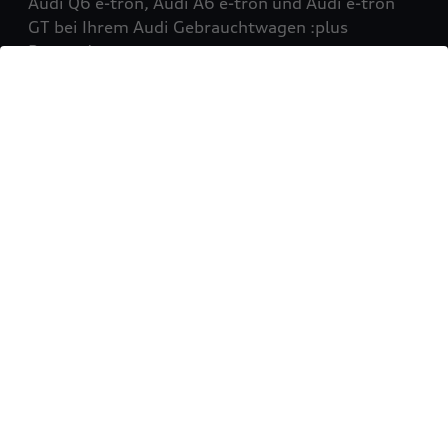
Audi Q6 e-tron, Audi A6 e-tron und Audi e-tron
GT bei Ihrem Audi Gebrauchtwagen :plus
Partner!
Mehr erfahren
Sie möchten Ihr Fahrzeug
verkaufen?