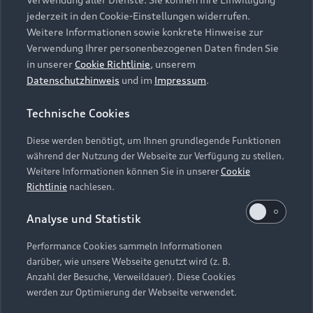
Audi Services
Über Audi
Kundenservice
jederzeit in den Cookie-Einstellungen widerrufen.
Finanzierung
Garantie
Weitere Informationen sowie konkrete Hinweise zur
Händlersuche
Aktionen & Angebote
Verwendung Ihrer personenbezogenen Daten finden Sie
Unternehmen
Audi digital services
in unserer
Cookie Richtlinie
, unserem
Audi Code
Geschäftskunden
Datenschutzhinweis
und im
Impressum
.
Karriere
myAudi
Häufige Fragen (FAQ)
Investor Relations
Technische Cookies
© 2026 AUDI AG. Alle Rechte vorbehalten
Audi Online Beratung
Presse & Media Center
Diese werden benötigt, um Ihnen grundlegende Funktionen
Impressum
Rechtliches
Hinweisgebersystem
Online-Terminvereinbarung
während der Nutzung der Webseite zur Verfügung zu stellen.
Datenschutz
Datenschutzinformation
Cookie-Einstellungen
Weitere Informationen können Sie in unserer
Cookie
Servicekontakt
Cookie-Richtlinie
Barrierefreiheit
Richtlinie
nachlesen.
Audi erleben
Digital Services Act
EU Data Act
Bordbuch & Bedienungsanleitungen
Analyse und Statistik
Newsletter
Verträge kündigen
Performance Cookies sammeln Informationen
Hinweis: Die aktuelle Darstellung und Anordnung der
darüber, wie unsere Webseite genutzt wird (z. B.
Vertrag widerrufen
Embleme am Fahrzeug bei allen Abbildungen auf dieser
Anzahl der Besuche, Verweildauer). Diese Cookies
Webseite kann abweichen.
werden zur Optimierung der Webseite verwendet.