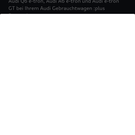
Audi Q6 e-tron, Audi A6 e-tron und Audi e-tron
GT bei Ihrem Audi Gebrauchtwagen :plus
Partner!
Mehr erfahren
Sie möchten Ihr Fahrzeug
verkaufen?