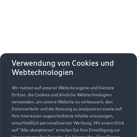
Erhalten Sie kostenfrei eine online
Fahrzeugbewertung und besprechen Sie alles
weitere mit Ihrem ausgewählten Audi Partner.
Jetzt kostenlos bewerten
Zurück nach oben
Verwendung von Cookies und
Webtechnologien
Modelle
Wir nutzen auf unserer Website eigene und Dienste
Kaufen & leasen
Alle Modelle
Dritter, die Cookies und ähnliche Webtechnologien
verwenden, um unsere Website zu verbessern, den
Modelle vergleichen
Service & Zubehör
Neuwagensuche
Datenverkehr und die Nutzung zu analysieren sowie auf
Elektromodelle
Ihre Interessen zugeschnittene Inhalte anzuzeigen,
Gebrauchtwagensuche
einschließlich personalisierter Werbung. Mit einem Klick
Support
Saisonale Angebote
Plug-in-Hybride
auf "Alle akzeptieren" erteilen Sie Ihre Einwilligung zur
Gebrauchtwagen
Verwendung aller Dienste. Sie können Ihre Einwilligung