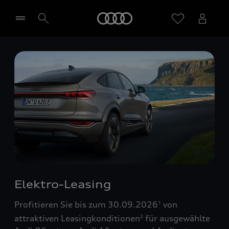
Startseite
Händler wählen
Elektro-Leasing
Profitieren Sie bis zum 30.09.2026
von
1
attraktiven Leasingkonditionen
für ausgewählte
2