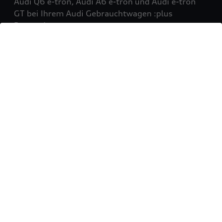
Audi Q6 e-tron, Audi A6 e-tron und Audi e-tron
GT bei Ihrem Audi Gebrauchtwagen :plus
Partner!
Mehr erfahren
Sie möchten Ihr Fahrzeug
verkaufen?