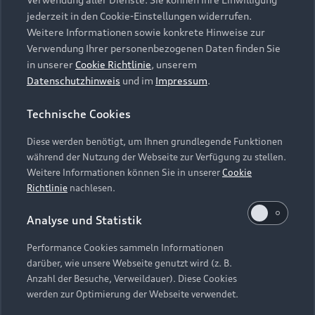
Audi Services
Über Audi
Kundenservice
jederzeit in den Cookie-Einstellungen widerrufen.
Finanzierung
Garantie
Weitere Informationen sowie konkrete Hinweise zur
Händlersuche
Aktionen & Angebote
Verwendung Ihrer personenbezogenen Daten finden Sie
Unternehmen
Audi digital services
in unserer
Cookie Richtlinie
, unserem
Audi Code
Geschäftskunden
Datenschutzhinweis
und im
Impressum
.
Karriere
myAudi
Häufige Fragen (FAQ)
Investor Relations
Technische Cookies
© 2026 AUDI AG. Alle Rechte vorbehalten
Audi Online Beratung
Presse & Media Center
Diese werden benötigt, um Ihnen grundlegende Funktionen
Impressum
Rechtliches
Hinweisgebersystem
Online-Terminvereinbarung
während der Nutzung der Webseite zur Verfügung zu stellen.
Datenschutz
Datenschutzinformation
Cookie-Einstellungen
Weitere Informationen können Sie in unserer
Cookie
Servicekontakt
Cookie-Richtlinie
Barrierefreiheit
Richtlinie
nachlesen.
Audi erleben
Digital Services Act
EU Data Act
Bordbuch & Bedienungsanleitungen
Analyse und Statistik
Newsletter
Verträge kündigen
Performance Cookies sammeln Informationen
Hinweis: Die aktuelle Darstellung und Anordnung der
darüber, wie unsere Webseite genutzt wird (z. B.
Vertrag widerrufen
Embleme am Fahrzeug bei allen Abbildungen auf dieser
Anzahl der Besuche, Verweildauer). Diese Cookies
Webseite kann abweichen.
werden zur Optimierung der Webseite verwendet.