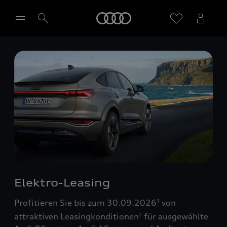
Startseite
Händler wählen
Elektro-Leasing
Profitieren Sie bis zum 30.09.2026
von
1
attraktiven Leasingkonditionen
für ausgewählte
2