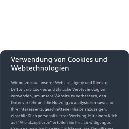
Erhalten Sie kostenfrei eine online
Fahrzeugbewertung und besprechen Sie alles
weitere mit Ihrem ausgewählten Audi Partner.
Jetzt kostenlos bewerten
Zurück nach oben
Verwendung von Cookies und
Webtechnologien
Modelle
Wir nutzen auf unserer Website eigene und Dienste
Kaufen & leasen
Alle Modelle
Dritter, die Cookies und ähnliche Webtechnologien
verwenden, um unsere Website zu verbessern, den
Modelle vergleichen
Service & Zubehör
Neuwagensuche
Datenverkehr und die Nutzung zu analysieren sowie auf
Elektromodelle
Ihre Interessen zugeschnittene Inhalte anzuzeigen,
Gebrauchtwagensuche
einschließlich personalisierter Werbung. Mit einem Klick
Support
Saisonale Angebote
Plug-in-Hybride
auf "Alle akzeptieren" erteilen Sie Ihre Einwilligung zur
Gebrauchtwagen
Verwendung aller Dienste. Sie können Ihre Einwilligung