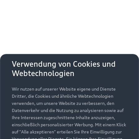
Erhalten Sie kostenfrei eine online
Fahrzeugbewertung und besprechen Sie alles
weitere mit Ihrem ausgewählten Audi Partner.
Jetzt kostenlos bewerten
Zurück nach oben
Verwendung von Cookies und
Webtechnologien
Modelle
Wir nutzen auf unserer Website eigene und Dienste
Kaufen & leasen
Alle Modelle
Dritter, die Cookies und ähnliche Webtechnologien
verwenden, um unsere Website zu verbessern, den
Modelle vergleichen
Service & Zubehör
Neuwagensuche
Datenverkehr und die Nutzung zu analysieren sowie auf
Elektromodelle
Ihre Interessen zugeschnittene Inhalte anzuzeigen,
Gebrauchtwagensuche
einschließlich personalisierter Werbung. Mit einem Klick
Support
Saisonale Angebote
Plug-in-Hybride
auf "Alle akzeptieren" erteilen Sie Ihre Einwilligung zur
Gebrauchtwagen
Verwendung aller Dienste. Sie können Ihre Einwilligung