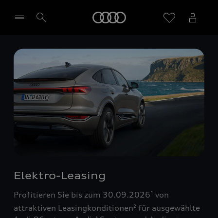
Startseite
Händler wählen
Elektro-Leasing
Profitieren Sie bis zum 30.09.2026
von
1
attraktiven Leasingkonditionen
für ausgewählte
2