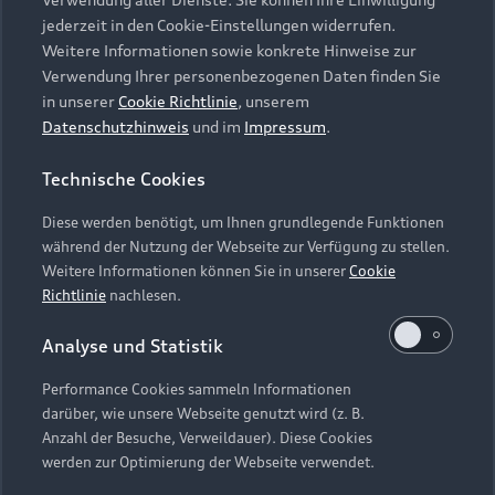
Audi Services
Über Audi
Kundenservice
jederzeit in den Cookie-Einstellungen widerrufen.
Finanzierung
Garantie
Weitere Informationen sowie konkrete Hinweise zur
Händlersuche
Aktionen & Angebote
Verwendung Ihrer personenbezogenen Daten finden Sie
Unternehmen
Audi digital services
in unserer
Cookie Richtlinie
, unserem
Audi Code
Geschäftskunden
Datenschutzhinweis
und im
Impressum
.
Karriere
myAudi
Häufige Fragen (FAQ)
Investor Relations
Technische Cookies
© 2026 AUDI AG. Alle Rechte vorbehalten
Audi Online Beratung
Presse & Media Center
Diese werden benötigt, um Ihnen grundlegende Funktionen
Impressum
Rechtliches
Hinweisgebersystem
Online-Terminvereinbarung
während der Nutzung der Webseite zur Verfügung zu stellen.
Datenschutz
Datenschutzinformation
Cookie-Einstellungen
Weitere Informationen können Sie in unserer
Cookie
Servicekontakt
Cookie-Richtlinie
Barrierefreiheit
Richtlinie
nachlesen.
Audi erleben
Digital Services Act
EU Data Act
Bordbuch & Bedienungsanleitungen
Analyse und Statistik
Newsletter
Verträge kündigen
Performance Cookies sammeln Informationen
Hinweis: Die aktuelle Darstellung und Anordnung der
darüber, wie unsere Webseite genutzt wird (z. B.
Vertrag widerrufen
Embleme am Fahrzeug bei allen Abbildungen auf dieser
Anzahl der Besuche, Verweildauer). Diese Cookies
Webseite kann abweichen.
werden zur Optimierung der Webseite verwendet.