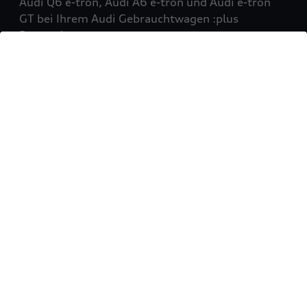
Audi Q6 e-tron, Audi A6 e-tron und Audi e-tron
GT bei Ihrem Audi Gebrauchtwagen :plus
Partner!
Mehr erfahren
Sie möchten Ihr Fahrzeug
verkaufen?