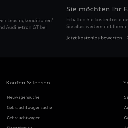
Sie möchten Ihr 
Erhalten Sie kostenfrei ei
ven Leasingkonditionen
2
Sie alles weitere mit Ihrem
nd Audi e-tron GT bei
Jetzt kostenlos bewerten
Kaufen & leasen
S
Neuwagensuche
S
Gebrauchtwagensuche
Au
Gebrauchtwagen
G
Finanzierung
Au