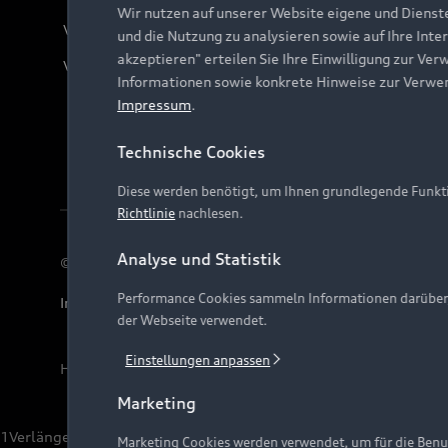
Wir nutzen auf unserer Website eigene und Dienst
Verträge kündigen
und die Nutzung zu analysieren sowie auf Ihre Inte
akzeptieren" erteilen Sie Ihre Einwilligung zur Ver
Vertrag widerrufen
Informationen sowie konkrete Hinweise zur Verwe
Impressum
.
Technische Cookies
Diese werden benötigt, um Ihnen grundlegende Funkti
Richtlinie
nachlesen.
Analyse und Statistik
© 2026 AUDI AG. Alle Rechte vorbehalten
Performance Cookies sammeln Informationen darüber, w
Impressum
Rechtliches
Hinweisgebersystem
Date
der Webseite verwendet.
Einstellungen anpassen
Hinweis: Die aktuelle Darstellung und Anordnung der 
Marketing
1
Verlängerung vorbehalten.
Marketing Cookies werden verwendet, um für die Benut