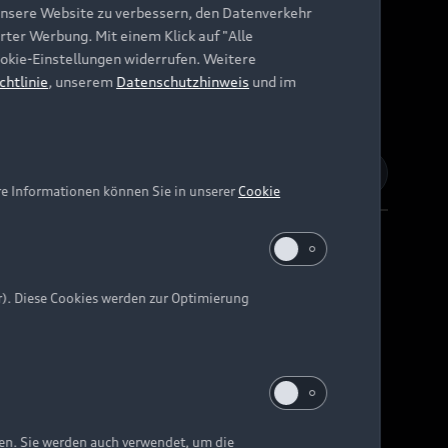
unsere Website zu verbessern, den Datenverkehr
rter Werbung. Mit einem Klick auf "Alle
Cookie-Einstellungen widerrufen. Weitere
chtlinie
, unserem
Datenschutzhinweis
und im
re Informationen können Sie in unserer
Cookie
r). Diese Cookies werden zur Optimierung
Barrierefreiheit
Digital Services Act
EU Data Act
e kann abweichen.
ten. Sie werden auch verwendet, um die