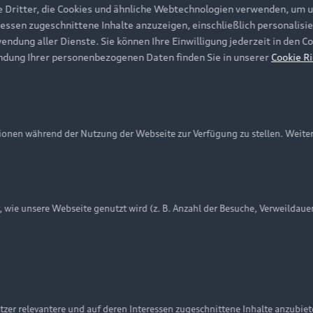
e Dritter, die Cookies und ähnliche Webtechnologien verwenden, um 
ressen zugeschnittene Inhalte anzuzeigen, einschließlich personalisie
wendung aller Dienste. Sie können Ihre Einwilligung jederzeit in den 
ndung Ihrer personenbezogenen Daten finden Sie in unserer
Cookie Ri
onen während der Nutzung der Webseite zur Verfügung zu stellen. Weite
ie unsere Webseite genutzt wird (z. B. Anzahl der Besuche, Verweildaue
nschutzinformation
Cookie-Einstellungen
Cookie-Richtlinie
Embleme am Fahrzeug bei allen Abbildungen auf dieser Webseit
zer relevantere und auf deren Interessen zugeschnittene Inhalte anzubie