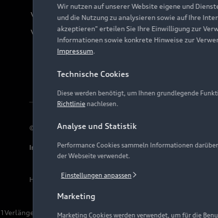
Wir nutzen auf unserer Website eigene und Dienst
Verträge kündigen
und die Nutzung zu analysieren sowie auf Ihre Inte
akzeptieren" erteilen Sie Ihre Einwilligung zur Ver
Vertrag widerrufen
Informationen sowie konkrete Hinweise zur Verwe
Impressum
.
Technische Cookies
Diese werden benötigt, um Ihnen grundlegende Funkti
Richtlinie
nachlesen.
Analyse und Statistik
© 2026 AUDI AG. Alle Rechte vorbehalten
Performance Cookies sammeln Informationen darüber, w
Impressum
Rechtliches
Hinweisgebersystem
Date
der Webseite verwendet.
Einstellungen anpassen
Hinweis: Die aktuelle Darstellung und Anordnung der 
Marketing
1
Verlängerung vorbehalten.
Marketing Cookies werden verwendet, um für die Benut