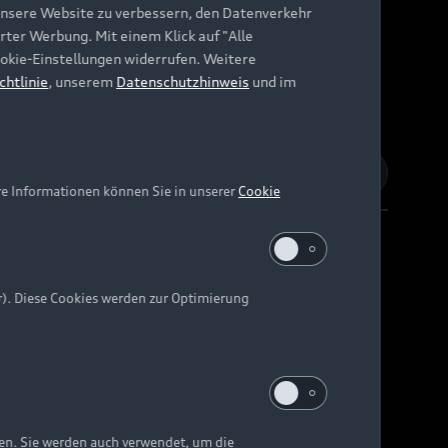
unsere Website zu verbessern, den Datenverkehr
rter Werbung. Mit einem Klick auf "Alle
Cookie-Einstellungen widerrufen. Weitere
chtlinie
, unserem
Datenschutzhinweis
und im
re Informationen können Sie in unserer
Cookie
r). Diese Cookies werden zur Optimierung
Barrierefreiheit
Digital Services Act
EU Data Act
e kann abweichen.
ten. Sie werden auch verwendet, um die