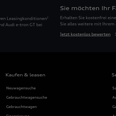
Sie möchten Ihr 
Erhalten Sie kostenfrei ei
ven Leasingkonditionen
2
Sie alles weitere mit Ihrem
nd Audi e-tron GT bei
Jetzt kostenlos bewerten
Kaufen & leasen
S
Neuwagensuche
S
Gebrauchtwagensuche
Au
Gebrauchtwagen
G
Finanzierung
Au