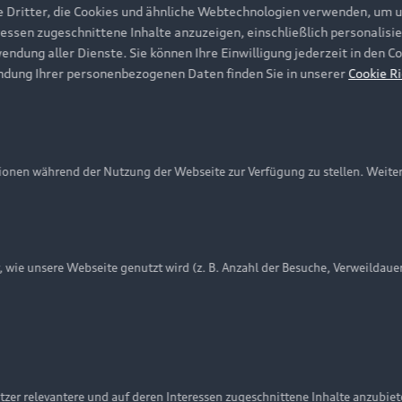
e Dritter, die Cookies und ähnliche Webtechnologien verwenden, um 
ressen zugeschnittene Inhalte anzuzeigen, einschließlich personalisie
wendung aller Dienste. Sie können Ihre Einwilligung jederzeit in den 
ndung Ihrer personenbezogenen Daten finden Sie in unserer
Cookie Ri
onen während der Nutzung der Webseite zur Verfügung zu stellen. Weite
ie unsere Webseite genutzt wird (z. B. Anzahl der Besuche, Verweildaue
nschutzinformation
Cookie-Einstellungen
Cookie-Richtlinie
Embleme am Fahrzeug bei allen Abbildungen auf dieser Webseit
zer relevantere und auf deren Interessen zugeschnittene Inhalte anzubie