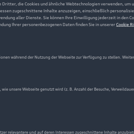
e Dritter, die Cookies und ähnliche Webtechnologien verwenden, um 
ressen zugeschnittene Inhalte anzuzeigen, einschließlich personalisie
wendung aller Dienste. Sie können Ihre Einwilligung jederzeit in den 
ndung Ihrer personenbezogenen Daten finden Sie in unserer
Cookie Ri
onen während der Nutzung der Webseite zur Verfügung zu stellen. Weite
ie unsere Webseite genutzt wird (z. B. Anzahl der Besuche, Verweildaue
nschutzinformation
Cookie-Einstellungen
Cookie-Richtlinie
Embleme am Fahrzeug bei allen Abbildungen auf dieser Webseit
zer relevantere und auf deren Interessen zugeschnittene Inhalte anzubie