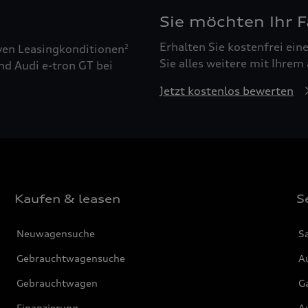
Sie möchten Ihr 
Erhalten Sie kostenfrei ei
ven Leasingkonditionen
2
Sie alles weitere mit Ihrem
nd Audi e-tron GT bei
Jetzt kostenlos bewerten
Kaufen & leasen
S
Neuwagensuche
S
Gebrauchtwagensuche
Au
Gebrauchtwagen
G
Finanzierung
Au