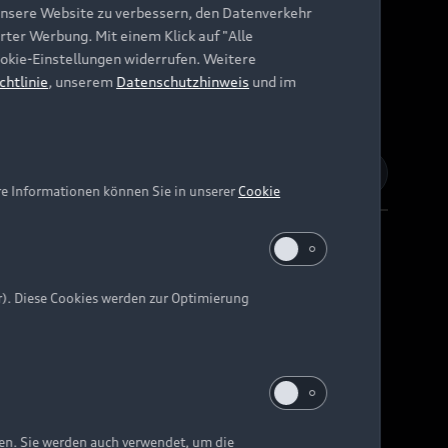
unsere Website zu verbessern, den Datenverkehr
rter Werbung. Mit einem Klick auf "Alle
Cookie-Einstellungen widerrufen. Weitere
chtlinie
, unserem
Datenschutzhinweis
und im
re Informationen können Sie in unserer
Cookie
r). Diese Cookies werden zur Optimierung
Barrierefreiheit
Digital Services Act
EU Data Act
e kann abweichen.
ten. Sie werden auch verwendet, um die