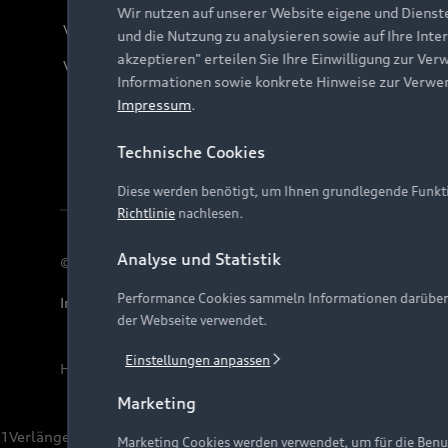
Wir nutzen auf unserer Website eigene und Dienst
Verträge kündigen
und die Nutzung zu analysieren sowie auf Ihre Inte
akzeptieren" erteilen Sie Ihre Einwilligung zur Ver
Vertrag widerrufen
Informationen sowie konkrete Hinweise zur Verwe
Impressum
.
Technische Cookies
Diese werden benötigt, um Ihnen grundlegende Funkti
Richtlinie
nachlesen.
Analyse und Statistik
© 2026 AUDI AG. Alle Rechte vorbehalten
Performance Cookies sammeln Informationen darüber, w
Impressum
Rechtliches
Hinweisgebersystem
Date
der Webseite verwendet.
Einstellungen anpassen
Hinweis: Die aktuelle Darstellung und Anordnung der 
Marketing
1
Verlängerung vorbehalten.
Marketing Cookies werden verwendet, um für die Benut