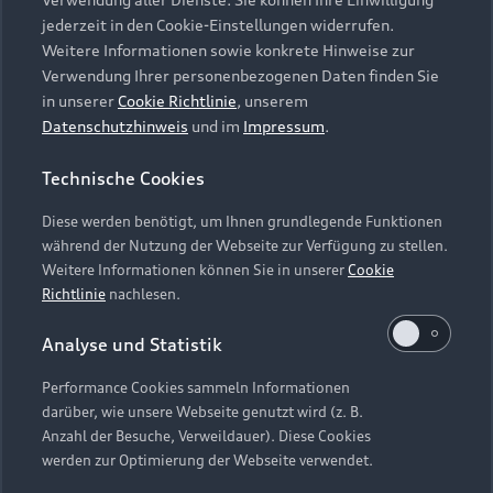
Audi Services
Über Audi
Kundenservice
jederzeit in den Cookie-Einstellungen widerrufen.
Finanzierung
Garantie
Weitere Informationen sowie konkrete Hinweise zur
Händlersuche
Aktionen & Angebote
Verwendung Ihrer personenbezogenen Daten finden Sie
Unternehmen
Audi digital services
in unserer
Cookie Richtlinie
, unserem
Audi Code
Geschäftskunden
Datenschutzhinweis
und im
Impressum
.
Karriere
myAudi
Häufige Fragen (FAQ)
Investor Relations
Technische Cookies
© 2026 AUDI AG. Alle Rechte vorbehalten
Audi Online Beratung
Presse & Media Center
Diese werden benötigt, um Ihnen grundlegende Funktionen
Impressum
Rechtliches
Hinweisgebersystem
Online-Terminvereinbarung
während der Nutzung der Webseite zur Verfügung zu stellen.
Datenschutz
Datenschutzinformation
Cookie-Einstellungen
Weitere Informationen können Sie in unserer
Cookie
Servicekontakt
Cookie-Richtlinie
Barrierefreiheit
Richtlinie
nachlesen.
Audi erleben
Digital Services Act
EU Data Act
Bordbuch & Bedienungsanleitungen
Analyse und Statistik
Newsletter
Verträge kündigen
Performance Cookies sammeln Informationen
Hinweis: Die aktuelle Darstellung und Anordnung der
darüber, wie unsere Webseite genutzt wird (z. B.
Vertrag widerrufen
Embleme am Fahrzeug bei allen Abbildungen auf dieser
Anzahl der Besuche, Verweildauer). Diese Cookies
Webseite kann abweichen.
werden zur Optimierung der Webseite verwendet.