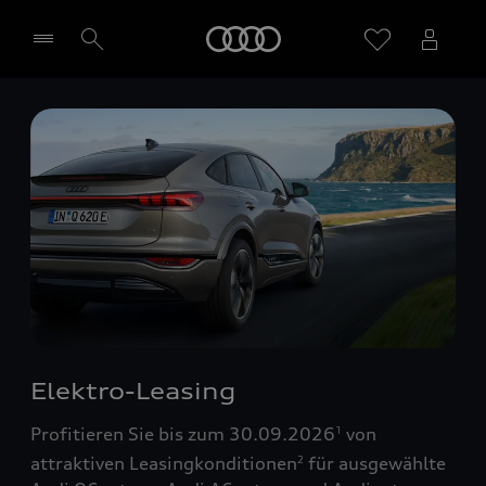
Startseite
Händler wählen
Elektro-Leasing
Profitieren Sie bis zum 30.09.2026
von
1
attraktiven Leasingkonditionen
für ausgewählte
2