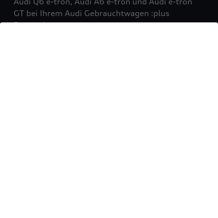
Audi Q6 e-tron, Audi A6 e-tron und Audi e-tron
GT bei Ihrem Audi Gebrauchtwagen :plus
Partner!
Mehr erfahren
Sie möchten Ihr Fahrzeug
verkaufen?