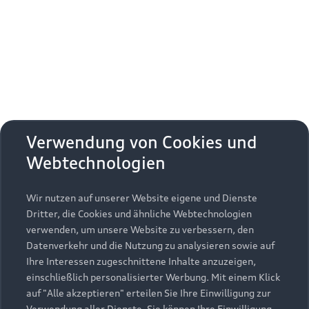
Erhalten Sie kostenfrei eine online
Fahrzeugbewertung und besprechen Sie alles
weitere mit Ihrem ausgewählten Audi Partner.
Jetzt kostenlos bewerten
Zurück nach oben
Verwendung von Cookies und
Webtechnologien
Modelle
Wir nutzen auf unserer Website eigene und Dienste
Kaufen & leasen
Alle Modelle
Dritter, die Cookies und ähnliche Webtechnologien
verwenden, um unsere Website zu verbessern, den
Modelle vergleichen
Service & Zubehör
Neuwagensuche
Datenverkehr und die Nutzung zu analysieren sowie auf
Elektromodelle
Ihre Interessen zugeschnittene Inhalte anzuzeigen,
Gebrauchtwagensuche
einschließlich personalisierter Werbung. Mit einem Klick
Support
Saisonale Angebote
Plug-in-Hybride
auf "Alle akzeptieren" erteilen Sie Ihre Einwilligung zur
Gebrauchtwagen
Verwendung aller Dienste. Sie können Ihre Einwilligung