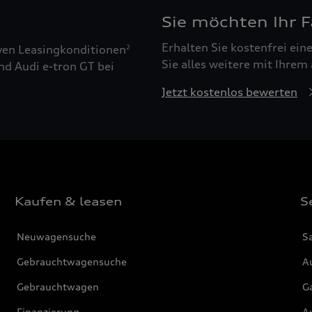
Sie möchten Ihr 
Erhalten Sie kostenfrei ei
ven Leasingkonditionen
2
Sie alles weitere mit Ihrem
nd Audi e-tron GT bei
Jetzt kostenlos bewerten
Kaufen & leasen
S
Neuwagensuche
S
Gebrauchtwagensuche
Au
Gebrauchtwagen
G
Finanzierung
Au