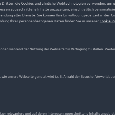
e Dritter, die Cookies und ähnliche Webtechnologien verwenden, um 
ressen zugeschnittene Inhalte anzuzeigen, einschließlich personalisie
wendung aller Dienste. Sie können Ihre Einwilligung jederzeit in den 
ndung Ihrer personenbezogenen Daten finden Sie in unserer
Cookie Ri
onen während der Nutzung der Webseite zur Verfügung zu stellen. Weite
ie unsere Webseite genutzt wird (z. B. Anzahl der Besuche, Verweildaue
nschutzinformation
Cookie-Einstellungen
Cookie-Richtlinie
Embleme am Fahrzeug bei allen Abbildungen auf dieser Webseit
zer relevantere und auf deren Interessen zugeschnittene Inhalte anzubie