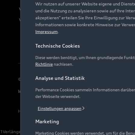
Wir nutzen auf unserer Website eigene und Dienst
Verträge kündigen
und die Nutzung zu analysieren sowie auf Ihre Inte
akzeptieren" erteilen Sie Ihre Einwilligung zur Ver
Vertrag widerrufen
Informationen sowie konkrete Hinweise zur Verwe
Impressum
.
Technische Cookies
Diese werden benötigt, um Ihnen grundlegende Funkti
Richtlinie
nachlesen.
Analyse und Statistik
© 2026 AUDI AG. Alle Rechte vorbehalten
Performance Cookies sammeln Informationen darüber, w
Impressum
Rechtliches
Hinweisgebersystem
Date
der Webseite verwendet.
Einstellungen anpassen
Hinweis: Die aktuelle Darstellung und Anordnung der 
Marketing
1
Verlängerung vorbehalten.
Marketing Cookies werden verwendet, um für die Benut