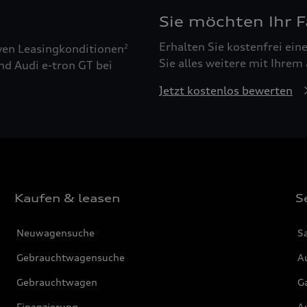
Sie möchten Ihr 
Erhalten Sie kostenfrei ei
ven Leasingkonditionen
2
Sie alles weitere mit Ihrem
nd Audi e-tron GT bei
Jetzt kostenlos bewerten
Kaufen & leasen
S
Neuwagensuche
S
Gebrauchtwagensuche
Au
Gebrauchtwagen
G
Finanzierung
Au