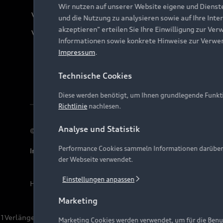
Wir nutzen auf unserer Website eigene und Dienst
Verträge kündigen
und die Nutzung zu analysieren sowie auf Ihre Inte
akzeptieren" erteilen Sie Ihre Einwilligung zur Ver
Vertrag widerrufen
Informationen sowie konkrete Hinweise zur Verwe
Impressum
.
Technische Cookies
Diese werden benötigt, um Ihnen grundlegende Funkti
Richtlinie
nachlesen.
Analyse und Statistik
© 2026 AUDI AG. Alle Rechte vorbehalten
Performance Cookies sammeln Informationen darüber, w
Impressum
Rechtliches
Hinweisgebersystem
Date
der Webseite verwendet.
Einstellungen anpassen
Hinweis: Die aktuelle Darstellung und Anordnung der 
Marketing
1
Verlängerung vorbehalten.
Marketing Cookies werden verwendet, um für die Benut