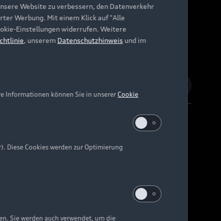
unsere Website zu verbessern, den Datenverkehr
rter Werbung. Mit einem Klick auf "Alle
Cookie-Einstellungen widerrufen. Weitere
chtlinie
, unserem
Datenschutzhinweis
und im
re Informationen können Sie in unserer
Cookie
r). Diese Cookies werden zur Optimierung
Barrierefreiheit
Digital Services Act
EU Data Act
e kann abweichen.
ten. Sie werden auch verwendet, um die