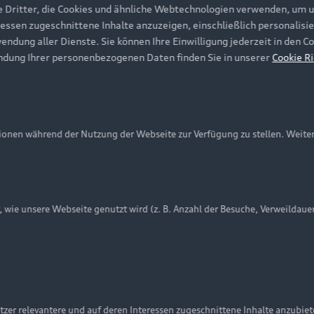
e Dritter, die Cookies und ähnliche Webtechnologien verwenden, um 
ressen zugeschnittene Inhalte anzuzeigen, einschließlich personalisie
wendung aller Dienste. Sie können Ihre Einwilligung jederzeit in den 
ndung Ihrer personenbezogenen Daten finden Sie in unserer
Cookie Ri
onen während der Nutzung der Webseite zur Verfügung zu stellen. Weite
ie unsere Webseite genutzt wird (z. B. Anzahl der Besuche, Verweildaue
nschutzinformation
Cookie-Einstellungen
Cookie-Richtlinie
Embleme am Fahrzeug bei allen Abbildungen auf dieser Webseit
zer relevantere und auf deren Interessen zugeschnittene Inhalte anzubie