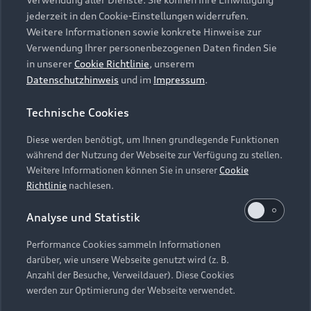
Audi Services
Über Audi
Kundenservice
jederzeit in den Cookie-Einstellungen widerrufen.
Finanzierung
Garantie
Weitere Informationen sowie konkrete Hinweise zur
Händlersuche
Aktionen & Angebote
Verwendung Ihrer personenbezogenen Daten finden Sie
Unternehmen
Audi digital services
in unserer
Cookie Richtlinie
, unserem
Audi Code
Geschäftskunden
Datenschutzhinweis
und im
Impressum
.
Karriere
myAudi
Häufige Fragen (FAQ)
Investor Relations
Technische Cookies
© 2026 AUDI AG. Alle Rechte vorbehalten
Audi Online Beratung
Presse & Media Center
Diese werden benötigt, um Ihnen grundlegende Funktionen
Impressum
Rechtliches
Hinweisgebersystem
Online-Terminvereinbarung
während der Nutzung der Webseite zur Verfügung zu stellen.
Datenschutz
Datenschutzinformation
Cookie-Einstellungen
Weitere Informationen können Sie in unserer
Cookie
Servicekontakt
Cookie-Richtlinie
Barrierefreiheit
Richtlinie
nachlesen.
Audi erleben
Digital Services Act
EU Data Act
Bordbuch & Bedienungsanleitungen
Analyse und Statistik
Newsletter
Verträge kündigen
Performance Cookies sammeln Informationen
Hinweis: Die aktuelle Darstellung und Anordnung der
darüber, wie unsere Webseite genutzt wird (z. B.
Vertrag widerrufen
Embleme am Fahrzeug bei allen Abbildungen auf dieser
Anzahl der Besuche, Verweildauer). Diese Cookies
Webseite kann abweichen.
werden zur Optimierung der Webseite verwendet.