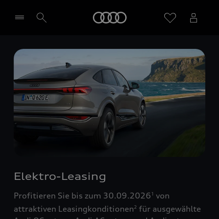
Startseite
Händler wählen
Elektro-Leasing
Profitieren Sie bis zum 30.09.2026
von
1
attraktiven Leasingkonditionen
für ausgewählte
2