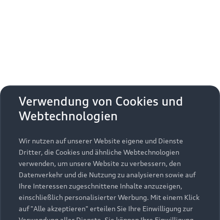
Erhalten Sie kostenfrei eine online
Fahrzeugbewertung und besprechen Sie alles
weitere mit Ihrem ausgewählten Audi Partner.
Jetzt kostenlos bewerten
Zurück nach oben
Verwendung von Cookies und
Webtechnologien
Modelle
Wir nutzen auf unserer Website eigene und Dienste
Kaufen & leasen
Alle Modelle
Dritter, die Cookies und ähnliche Webtechnologien
verwenden, um unsere Website zu verbessern, den
Modelle vergleichen
Service & Zubehör
Neuwagensuche
Datenverkehr und die Nutzung zu analysieren sowie auf
Elektromodelle
Ihre Interessen zugeschnittene Inhalte anzuzeigen,
Gebrauchtwagensuche
einschließlich personalisierter Werbung. Mit einem Klick
Support
Saisonale Angebote
Plug-in-Hybride
auf "Alle akzeptieren" erteilen Sie Ihre Einwilligung zur
Gebrauchtwagen
Verwendung aller Dienste. Sie können Ihre Einwilligung