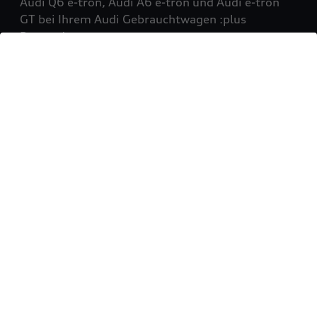
Audi Q6 e-tron, Audi A6 e-tron und Audi e-tron
GT bei Ihrem Audi Gebrauchtwagen :plus
Partner!
Mehr erfahren
Sie möchten Ihr Fahrzeug
verkaufen?