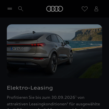
Startseite
Händler wählen
Elektro-Leasing
Profitieren Sie bis zum 30.09.2026
von
1
attraktiven Leasingkonditionen
für ausgewählte
2