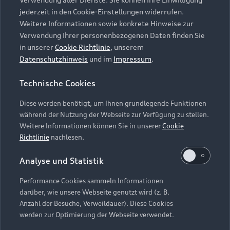
Audi Services
Über Audi
Kundenservice
jederzeit in den Cookie-Einstellungen widerrufen.
Finanzierung
Garantie
Weitere Informationen sowie konkrete Hinweise zur
Händlersuche
Aktionen & Angebote
Verwendung Ihrer personenbezogenen Daten finden Sie
Unternehmen
Audi digital services
in unserer
Cookie Richtlinie
, unserem
Audi Code
Geschäftskunden
Datenschutzhinweis
und im
Impressum
.
Karriere
myAudi
Häufige Fragen (FAQ)
Investor Relations
Technische Cookies
© 2026 AUDI AG. Alle Rechte vorbehalten
Audi Online Beratung
Presse & Media Center
Diese werden benötigt, um Ihnen grundlegende Funktionen
Impressum
Rechtliches
Hinweisgebersystem
Online-Terminvereinbarung
während der Nutzung der Webseite zur Verfügung zu stellen.
Datenschutz
Datenschutzinformation
Cookie-Einstellungen
Weitere Informationen können Sie in unserer
Cookie
Servicekontakt
Cookie-Richtlinie
Barrierefreiheit
Richtlinie
nachlesen.
Audi erleben
Digital Services Act
EU Data Act
Bordbuch & Bedienungsanleitungen
Analyse und Statistik
Newsletter
Verträge kündigen
Performance Cookies sammeln Informationen
Hinweis: Die aktuelle Darstellung und Anordnung der
darüber, wie unsere Webseite genutzt wird (z. B.
Vertrag widerrufen
Embleme am Fahrzeug bei allen Abbildungen auf dieser
Anzahl der Besuche, Verweildauer). Diese Cookies
Webseite kann abweichen.
werden zur Optimierung der Webseite verwendet.