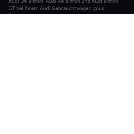
Audi Q6 e-tron, Audi A6 e-tron und Audi e-tron
GT bei Ihrem Audi Gebrauchtwagen :plus
Partner!
Mehr erfahren
Sie möchten Ihr Fahrzeug
verkaufen?