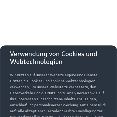
Erhalten Sie kostenfrei eine online
Fahrzeugbewertung und besprechen Sie alles
weitere mit Ihrem ausgewählten Audi Partner.
Jetzt kostenlos bewerten
Zurück nach oben
Verwendung von Cookies und
Webtechnologien
Modelle
Wir nutzen auf unserer Website eigene und Dienste
Kaufen & leasen
Alle Modelle
Dritter, die Cookies und ähnliche Webtechnologien
verwenden, um unsere Website zu verbessern, den
Modelle vergleichen
Service & Zubehör
Neuwagensuche
Datenverkehr und die Nutzung zu analysieren sowie auf
Elektromodelle
Ihre Interessen zugeschnittene Inhalte anzuzeigen,
Gebrauchtwagensuche
einschließlich personalisierter Werbung. Mit einem Klick
Support
Saisonale Angebote
Plug-in-Hybride
auf "Alle akzeptieren" erteilen Sie Ihre Einwilligung zur
Gebrauchtwagen
Verwendung aller Dienste. Sie können Ihre Einwilligung