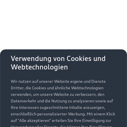
Erhalten Sie kostenfrei eine online
Fahrzeugbewertung und besprechen Sie alles
weitere mit Ihrem ausgewählten Audi Partner.
Jetzt kostenlos bewerten
Zurück nach oben
Verwendung von Cookies und
Webtechnologien
Modelle
Wir nutzen auf unserer Website eigene und Dienste
Kaufen & leasen
Alle Modelle
Dritter, die Cookies und ähnliche Webtechnologien
verwenden, um unsere Website zu verbessern, den
Modelle vergleichen
Service & Zubehör
Neuwagensuche
Datenverkehr und die Nutzung zu analysieren sowie auf
Elektromodelle
Ihre Interessen zugeschnittene Inhalte anzuzeigen,
Gebrauchtwagensuche
einschließlich personalisierter Werbung. Mit einem Klick
Support
Saisonale Angebote
Plug-in-Hybride
auf "Alle akzeptieren" erteilen Sie Ihre Einwilligung zur
Gebrauchtwagen
Verwendung aller Dienste. Sie können Ihre Einwilligung