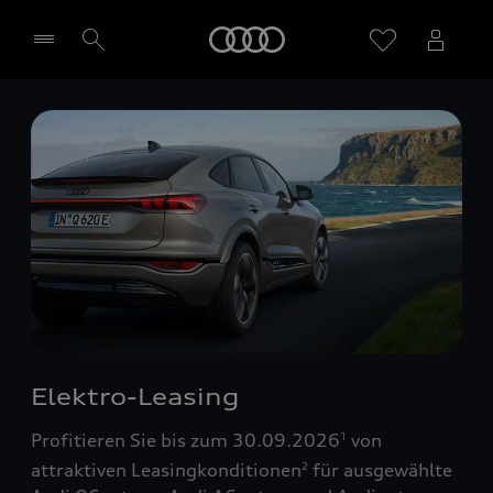
Startseite
Händler wählen
Elektro-Leasing
Profitieren Sie bis zum 30.09.2026
von
1
attraktiven Leasingkonditionen
für ausgewählte
2