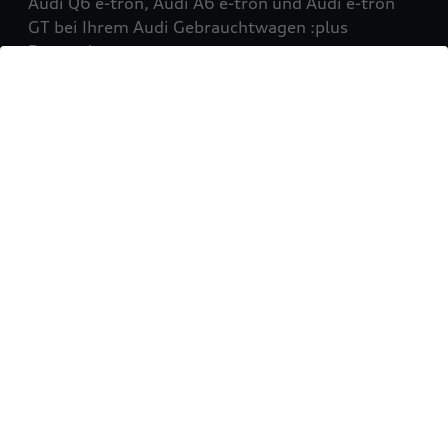
Audi Q6 e-tron, Audi A6 e-tron und Audi e-tron
GT bei Ihrem Audi Gebrauchtwagen :plus
Partner!
Mehr erfahren
Sie möchten Ihr Fahrzeug
verkaufen?