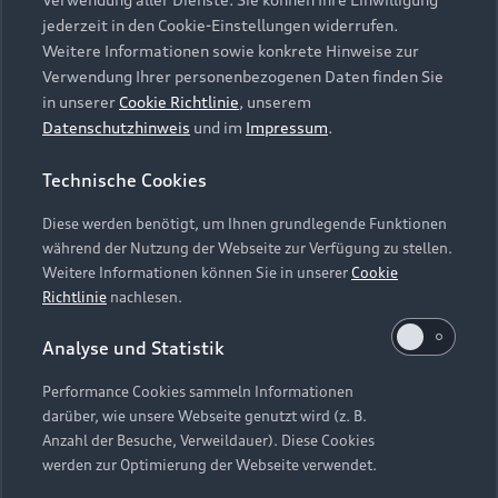
Audi Services
Über Audi
Kundenservice
jederzeit in den Cookie-Einstellungen widerrufen.
Finanzierung
Garantie
Weitere Informationen sowie konkrete Hinweise zur
Händlersuche
Aktionen & Angebote
Verwendung Ihrer personenbezogenen Daten finden Sie
Unternehmen
Audi digital services
in unserer
Cookie Richtlinie
, unserem
Audi Code
Geschäftskunden
Datenschutzhinweis
und im
Impressum
.
Karriere
myAudi
Häufige Fragen (FAQ)
Investor Relations
Technische Cookies
© 2026 AUDI AG. Alle Rechte vorbehalten
Audi Online Beratung
Presse & Media Center
Diese werden benötigt, um Ihnen grundlegende Funktionen
Impressum
Rechtliches
Hinweisgebersystem
Online-Terminvereinbarung
während der Nutzung der Webseite zur Verfügung zu stellen.
Datenschutz
Datenschutzinformation
Cookie-Einstellungen
Weitere Informationen können Sie in unserer
Cookie
Servicekontakt
Cookie-Richtlinie
Barrierefreiheit
Richtlinie
nachlesen.
Audi erleben
Digital Services Act
EU Data Act
Bordbuch & Bedienungsanleitungen
Analyse und Statistik
Newsletter
Verträge kündigen
Performance Cookies sammeln Informationen
Hinweis: Die aktuelle Darstellung und Anordnung der
darüber, wie unsere Webseite genutzt wird (z. B.
Vertrag widerrufen
Embleme am Fahrzeug bei allen Abbildungen auf dieser
Anzahl der Besuche, Verweildauer). Diese Cookies
Webseite kann abweichen.
werden zur Optimierung der Webseite verwendet.