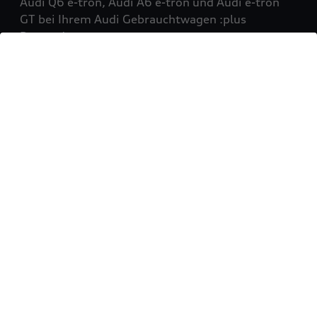
Audi Q6 e-tron, Audi A6 e-tron und Audi e-tron
GT bei Ihrem Audi Gebrauchtwagen :plus
Partner!
Mehr erfahren
Sie möchten Ihr Fahrzeug
verkaufen?