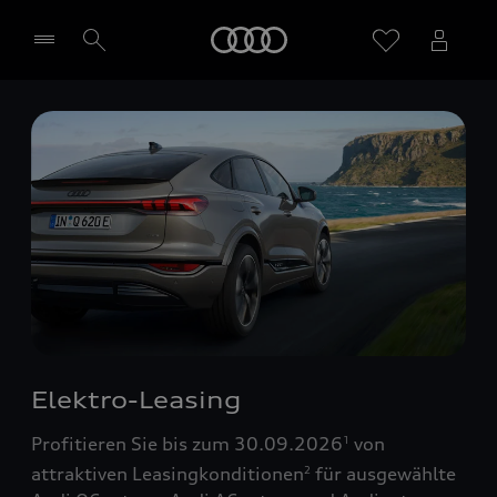
Startseite
Händler wählen
Elektro-Leasing
Profitieren Sie bis zum 30.09.2026
von
1
attraktiven Leasingkonditionen
für ausgewählte
2