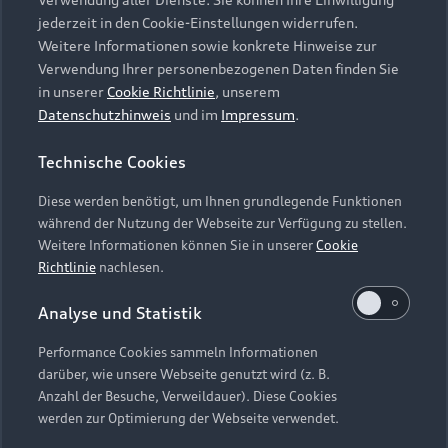
Audi Services
Über Audi
Kundenservice
jederzeit in den Cookie-Einstellungen widerrufen.
Finanzierung
Garantie
Weitere Informationen sowie konkrete Hinweise zur
Händlersuche
Aktionen & Angebote
Verwendung Ihrer personenbezogenen Daten finden Sie
Unternehmen
Audi digital services
in unserer
Cookie Richtlinie
, unserem
Audi Code
Geschäftskunden
Datenschutzhinweis
und im
Impressum
.
Karriere
myAudi
Häufige Fragen (FAQ)
Investor Relations
Technische Cookies
© 2026 AUDI AG. Alle Rechte vorbehalten
Audi Online Beratung
Presse & Media Center
Diese werden benötigt, um Ihnen grundlegende Funktionen
Impressum
Rechtliches
Hinweisgebersystem
Online-Terminvereinbarung
während der Nutzung der Webseite zur Verfügung zu stellen.
Datenschutz
Datenschutzinformation
Cookie-Einstellungen
Weitere Informationen können Sie in unserer
Cookie
Servicekontakt
Cookie-Richtlinie
Barrierefreiheit
Richtlinie
nachlesen.
Audi erleben
Digital Services Act
EU Data Act
Bordbuch & Bedienungsanleitungen
Analyse und Statistik
Newsletter
Verträge kündigen
Performance Cookies sammeln Informationen
Hinweis: Die aktuelle Darstellung und Anordnung der
darüber, wie unsere Webseite genutzt wird (z. B.
Vertrag widerrufen
Embleme am Fahrzeug bei allen Abbildungen auf dieser
Anzahl der Besuche, Verweildauer). Diese Cookies
Webseite kann abweichen.
werden zur Optimierung der Webseite verwendet.