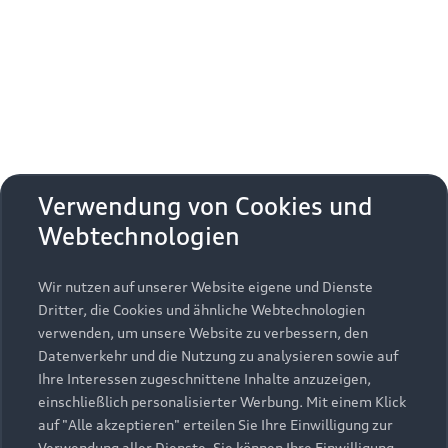
Erhalten Sie kostenfrei eine online
Fahrzeugbewertung und besprechen Sie alles
weitere mit Ihrem ausgewählten Audi Partner.
Jetzt kostenlos bewerten
Zurück nach oben
Verwendung von Cookies und
Webtechnologien
Modelle
Wir nutzen auf unserer Website eigene und Dienste
Kaufen & leasen
Alle Modelle
Dritter, die Cookies und ähnliche Webtechnologien
verwenden, um unsere Website zu verbessern, den
Modelle vergleichen
Service & Zubehör
Neuwagensuche
Datenverkehr und die Nutzung zu analysieren sowie auf
Elektromodelle
Ihre Interessen zugeschnittene Inhalte anzuzeigen,
Gebrauchtwagensuche
einschließlich personalisierter Werbung. Mit einem Klick
Support
Saisonale Angebote
Plug-in-Hybride
auf "Alle akzeptieren" erteilen Sie Ihre Einwilligung zur
Gebrauchtwagen
Verwendung aller Dienste. Sie können Ihre Einwilligung