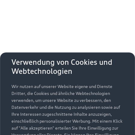
Erhalten Sie kostenfrei eine online
Fahrzeugbewertung und besprechen Sie alles
weitere mit Ihrem ausgewählten Audi Partner.
Jetzt kostenlos bewerten
Zurück nach oben
Verwendung von Cookies und
Webtechnologien
Modelle
Wir nutzen auf unserer Website eigene und Dienste
Kaufen & leasen
Alle Modelle
Dritter, die Cookies und ähnliche Webtechnologien
verwenden, um unsere Website zu verbessern, den
Modelle vergleichen
Service & Zubehör
Neuwagensuche
Datenverkehr und die Nutzung zu analysieren sowie auf
Elektromodelle
Ihre Interessen zugeschnittene Inhalte anzuzeigen,
Gebrauchtwagensuche
einschließlich personalisierter Werbung. Mit einem Klick
Support
Saisonale Angebote
Plug-in-Hybride
auf "Alle akzeptieren" erteilen Sie Ihre Einwilligung zur
Gebrauchtwagen
Verwendung aller Dienste. Sie können Ihre Einwilligung