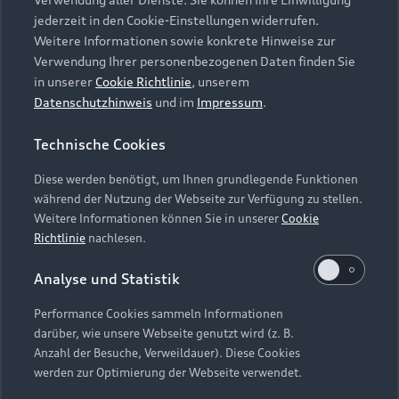
Audi Services
Über Audi
Kundenservice
jederzeit in den Cookie-Einstellungen widerrufen.
Finanzierung
Garantie
Weitere Informationen sowie konkrete Hinweise zur
Händlersuche
Aktionen & Angebote
Verwendung Ihrer personenbezogenen Daten finden Sie
Unternehmen
Audi digital services
in unserer
Cookie Richtlinie
, unserem
Audi Code
Geschäftskunden
Datenschutzhinweis
und im
Impressum
.
Karriere
myAudi
Häufige Fragen (FAQ)
Investor Relations
Technische Cookies
© 2026 AUDI AG. Alle Rechte vorbehalten
Audi Online Beratung
Presse & Media Center
Diese werden benötigt, um Ihnen grundlegende Funktionen
Impressum
Rechtliches
Hinweisgebersystem
Online-Terminvereinbarung
während der Nutzung der Webseite zur Verfügung zu stellen.
Datenschutz
Datenschutzinformation
Cookie-Einstellungen
Weitere Informationen können Sie in unserer
Cookie
Servicekontakt
Cookie-Richtlinie
Barrierefreiheit
Richtlinie
nachlesen.
Audi erleben
Digital Services Act
EU Data Act
Bordbuch & Bedienungsanleitungen
Analyse und Statistik
Newsletter
Verträge kündigen
Performance Cookies sammeln Informationen
Hinweis: Die aktuelle Darstellung und Anordnung der
darüber, wie unsere Webseite genutzt wird (z. B.
Vertrag widerrufen
Embleme am Fahrzeug bei allen Abbildungen auf dieser
Anzahl der Besuche, Verweildauer). Diese Cookies
Webseite kann abweichen.
werden zur Optimierung der Webseite verwendet.