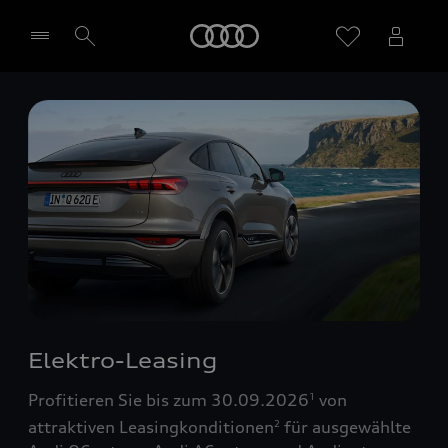
Startseite
Händler wählen
Elektro-Leasing
Profitieren Sie bis zum 30.09.2026
von
1
attraktiven Leasingkonditionen
für ausgewählte
2