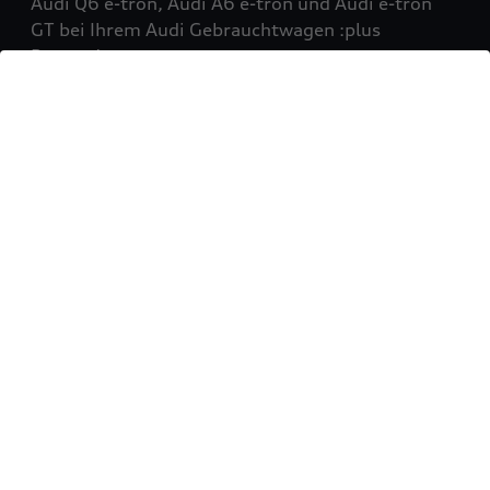
Audi Q6 e-tron, Audi A6 e-tron und Audi e-tron
GT bei Ihrem Audi Gebrauchtwagen :plus
Partner!
Mehr erfahren
Sie möchten Ihr Fahrzeug
verkaufen?