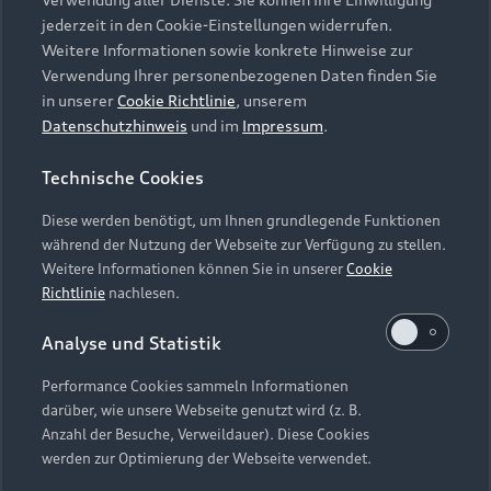
Audi Services
Über Audi
Kundenservice
jederzeit in den Cookie-Einstellungen widerrufen.
Finanzierung
Garantie
Weitere Informationen sowie konkrete Hinweise zur
Händlersuche
Aktionen & Angebote
Verwendung Ihrer personenbezogenen Daten finden Sie
Unternehmen
Audi digital services
in unserer
Cookie Richtlinie
, unserem
Audi Code
Geschäftskunden
Datenschutzhinweis
und im
Impressum
.
Karriere
myAudi
Häufige Fragen (FAQ)
Investor Relations
Technische Cookies
© 2026 AUDI AG. Alle Rechte vorbehalten
Audi Online Beratung
Presse & Media Center
Diese werden benötigt, um Ihnen grundlegende Funktionen
Impressum
Rechtliches
Hinweisgebersystem
Online-Terminvereinbarung
während der Nutzung der Webseite zur Verfügung zu stellen.
Datenschutz
Datenschutzinformation
Cookie-Einstellungen
Weitere Informationen können Sie in unserer
Cookie
Servicekontakt
Cookie-Richtlinie
Barrierefreiheit
Richtlinie
nachlesen.
Audi erleben
Digital Services Act
EU Data Act
Bordbuch & Bedienungsanleitungen
Analyse und Statistik
Newsletter
Verträge kündigen
Performance Cookies sammeln Informationen
Hinweis: Die aktuelle Darstellung und Anordnung der
darüber, wie unsere Webseite genutzt wird (z. B.
Vertrag widerrufen
Embleme am Fahrzeug bei allen Abbildungen auf dieser
Anzahl der Besuche, Verweildauer). Diese Cookies
Webseite kann abweichen.
werden zur Optimierung der Webseite verwendet.