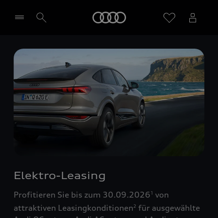
Startseite
Händler wählen
Elektro-Leasing
Profitieren Sie bis zum 30.09.2026
von
1
attraktiven Leasingkonditionen
für ausgewählte
2