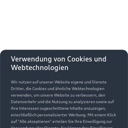
Erhalten Sie kostenfrei eine online
Fahrzeugbewertung und besprechen Sie alles
weitere mit Ihrem ausgewählten Audi Partner.
Jetzt kostenlos bewerten
Zurück nach oben
Verwendung von Cookies und
Webtechnologien
Modelle
Wir nutzen auf unserer Website eigene und Dienste
Kaufen & leasen
Alle Modelle
Dritter, die Cookies und ähnliche Webtechnologien
verwenden, um unsere Website zu verbessern, den
Modelle vergleichen
Service & Zubehör
Neuwagensuche
Datenverkehr und die Nutzung zu analysieren sowie auf
Elektromodelle
Ihre Interessen zugeschnittene Inhalte anzuzeigen,
Gebrauchtwagensuche
einschließlich personalisierter Werbung. Mit einem Klick
Support
Saisonale Angebote
Plug-in-Hybride
auf "Alle akzeptieren" erteilen Sie Ihre Einwilligung zur
Gebrauchtwagen
Verwendung aller Dienste. Sie können Ihre Einwilligung