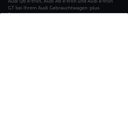
Audi Q6 e-tron, Audi A6 e-tron und Audi e-tron
GT bei Ihrem Audi Gebrauchtwagen :plus
Partner!
Mehr erfahren
Sie möchten Ihr Fahrzeug
verkaufen?