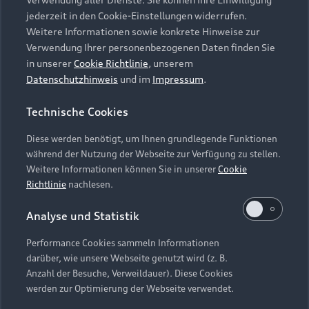
Audi Services
Über Audi
Kundenservice
jederzeit in den Cookie-Einstellungen widerrufen.
Finanzierung
Garantie
Weitere Informationen sowie konkrete Hinweise zur
Händlersuche
Aktionen & Angebote
Verwendung Ihrer personenbezogenen Daten finden Sie
Unternehmen
Audi digital services
in unserer
Cookie Richtlinie
, unserem
Audi Code
Geschäftskunden
Datenschutzhinweis
und im
Impressum
.
Karriere
myAudi
Häufige Fragen (FAQ)
Investor Relations
Technische Cookies
© 2026 AUDI AG. Alle Rechte vorbehalten
Audi Online Beratung
Presse & Media Center
Diese werden benötigt, um Ihnen grundlegende Funktionen
Impressum
Rechtliches
Hinweisgebersystem
Online-Terminvereinbarung
während der Nutzung der Webseite zur Verfügung zu stellen.
Datenschutz
Datenschutzinformation
Cookie-Einstellungen
Weitere Informationen können Sie in unserer
Cookie
Servicekontakt
Cookie-Richtlinie
Barrierefreiheit
Richtlinie
nachlesen.
Audi erleben
Digital Services Act
EU Data Act
Bordbuch & Bedienungsanleitungen
Analyse und Statistik
Newsletter
Verträge kündigen
Performance Cookies sammeln Informationen
Hinweis: Die aktuelle Darstellung und Anordnung der
darüber, wie unsere Webseite genutzt wird (z. B.
Vertrag widerrufen
Embleme am Fahrzeug bei allen Abbildungen auf dieser
Anzahl der Besuche, Verweildauer). Diese Cookies
Webseite kann abweichen.
werden zur Optimierung der Webseite verwendet.