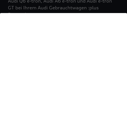
Audi Q6 e-tron, Audi A6 e-tron und Audi e-tron
GT bei Ihrem Audi Gebrauchtwagen :plus
Partner!
Mehr erfahren
Sie möchten Ihr Fahrzeug
verkaufen?