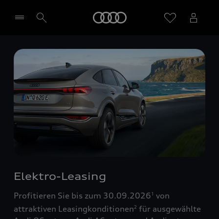
Startseite
Händler wählen
Elektro-Leasing
Profitieren Sie bis zum 30.09.2026
von
1
attraktiven Leasingkonditionen
für ausgewählte
2