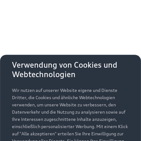
Erhalten Sie kostenfrei eine online
Fahrzeugbewertung und besprechen Sie alles
weitere mit Ihrem ausgewählten Audi Partner.
Jetzt kostenlos bewerten
Zurück nach oben
Verwendung von Cookies und
Webtechnologien
Modelle
Wir nutzen auf unserer Website eigene und Dienste
Kaufen & leasen
Alle Modelle
Dritter, die Cookies und ähnliche Webtechnologien
verwenden, um unsere Website zu verbessern, den
Modelle vergleichen
Service & Zubehör
Neuwagensuche
Datenverkehr und die Nutzung zu analysieren sowie auf
Elektromodelle
Ihre Interessen zugeschnittene Inhalte anzuzeigen,
Gebrauchtwagensuche
einschließlich personalisierter Werbung. Mit einem Klick
Support
Saisonale Angebote
Plug-in-Hybride
auf "Alle akzeptieren" erteilen Sie Ihre Einwilligung zur
Gebrauchtwagen
Verwendung aller Dienste. Sie können Ihre Einwilligung