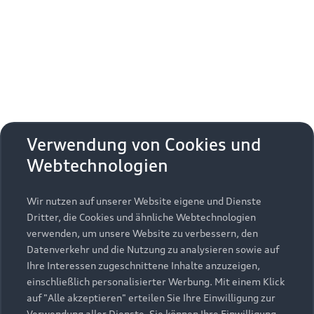
Erhalten Sie kostenfrei eine online
Fahrzeugbewertung und besprechen Sie alles
weitere mit Ihrem ausgewählten Audi Partner.
Jetzt kostenlos bewerten
Zurück nach oben
Verwendung von Cookies und
Webtechnologien
Modelle
Wir nutzen auf unserer Website eigene und Dienste
Kaufen & leasen
Alle Modelle
Dritter, die Cookies und ähnliche Webtechnologien
verwenden, um unsere Website zu verbessern, den
Modelle vergleichen
Service & Zubehör
Neuwagensuche
Datenverkehr und die Nutzung zu analysieren sowie auf
Elektromodelle
Ihre Interessen zugeschnittene Inhalte anzuzeigen,
Gebrauchtwagensuche
einschließlich personalisierter Werbung. Mit einem Klick
Support
Saisonale Angebote
Plug-in-Hybride
auf "Alle akzeptieren" erteilen Sie Ihre Einwilligung zur
Gebrauchtwagen
Verwendung aller Dienste. Sie können Ihre Einwilligung