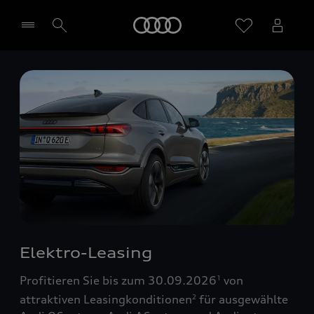
Startseite
Händler wählen
Elektro-Leasing
Profitieren Sie bis zum 30.09.2026
von
1
attraktiven Leasingkonditionen
für ausgewählte
2