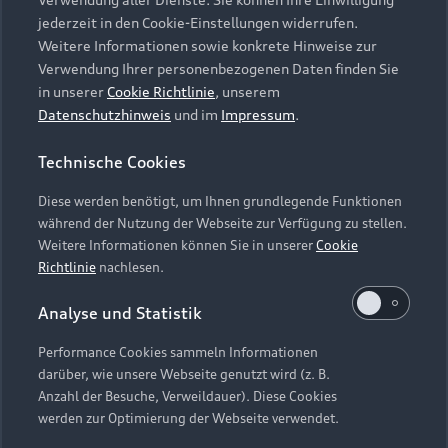
Audi Services
Über Audi
Kundenservice
jederzeit in den Cookie-Einstellungen widerrufen.
Finanzierung
Garantie
Weitere Informationen sowie konkrete Hinweise zur
Händlersuche
Aktionen & Angebote
Verwendung Ihrer personenbezogenen Daten finden Sie
Unternehmen
Audi digital services
in unserer
Cookie Richtlinie
, unserem
Audi Code
Geschäftskunden
Datenschutzhinweis
und im
Impressum
.
Karriere
myAudi
Häufige Fragen (FAQ)
Investor Relations
Technische Cookies
© 2026 AUDI AG. Alle Rechte vorbehalten
Audi Online Beratung
Presse & Media Center
Diese werden benötigt, um Ihnen grundlegende Funktionen
Impressum
Rechtliches
Hinweisgebersystem
Online-Terminvereinbarung
während der Nutzung der Webseite zur Verfügung zu stellen.
Datenschutz
Datenschutzinformation
Cookie-Einstellungen
Weitere Informationen können Sie in unserer
Cookie
Servicekontakt
Cookie-Richtlinie
Barrierefreiheit
Richtlinie
nachlesen.
Audi erleben
Digital Services Act
EU Data Act
Bordbuch & Bedienungsanleitungen
Analyse und Statistik
Newsletter
Verträge kündigen
Performance Cookies sammeln Informationen
Hinweis: Die aktuelle Darstellung und Anordnung der
darüber, wie unsere Webseite genutzt wird (z. B.
Vertrag widerrufen
Embleme am Fahrzeug bei allen Abbildungen auf dieser
Anzahl der Besuche, Verweildauer). Diese Cookies
Webseite kann abweichen.
werden zur Optimierung der Webseite verwendet.