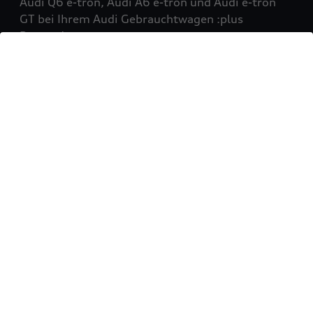
Audi Q6 e-tron, Audi A6 e-tron und Audi e-tron
GT bei Ihrem Audi Gebrauchtwagen :plus
Partner!
Mehr erfahren
Sie möchten Ihr Fahrzeug
verkaufen?