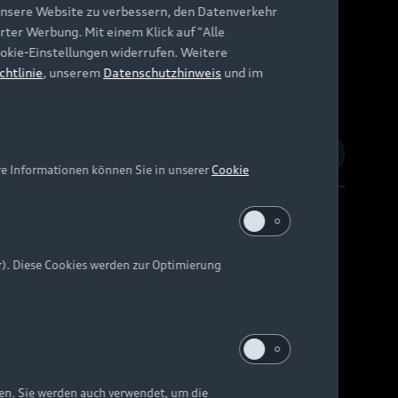
unsere Website zu verbessern, den Datenverkehr
rter Werbung. Mit einem Klick auf "Alle
Cookie-Einstellungen widerrufen. Weitere
chtlinie
, unserem
Datenschutzhinweis
und im
re Informationen können Sie in unserer
Cookie
r). Diese Cookies werden zur Optimierung
Barrierefreiheit
Digital Services Act
EU Data Act
e kann abweichen.
ten. Sie werden auch verwendet, um die