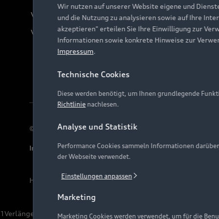
Wir nutzen auf unserer Website eigene und Dienst
Verträge kündigen
und die Nutzung zu analysieren sowie auf Ihre Inte
akzeptieren" erteilen Sie Ihre Einwilligung zur Ver
Vertrag widerrufen
Informationen sowie konkrete Hinweise zur Verwe
Impressum
.
Technische Cookies
Diese werden benötigt, um Ihnen grundlegende Funkti
Richtlinie
nachlesen.
Analyse und Statistik
© 2026 AUDI AG. Alle Rechte vorbehalten
Performance Cookies sammeln Informationen darüber, w
Impressum
Rechtliches
Hinweisgebersystem
Date
der Webseite verwendet.
Einstellungen anpassen
Hinweis: Die aktuelle Darstellung und Anordnung der 
Marketing
1
Verlängerung vorbehalten.
Marketing Cookies werden verwendet, um für die Benut