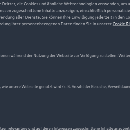
e Dritter, die Cookies und ähnliche Webtechnologien verwenden, um 
ressen zugeschnittene Inhalte anzuzeigen, einschließlich personalisie
wendung aller Dienste. Sie können Ihre Einwilligung jederzeit in den 
ndung Ihrer personenbezogenen Daten finden Sie in unserer
Cookie Ri
onen während der Nutzung der Webseite zur Verfügung zu stellen. Weite
ie unsere Webseite genutzt wird (z. B. Anzahl der Besuche, Verweildaue
nschutzinformation
Cookie-Einstellungen
Cookie-Richtlinie
Embleme am Fahrzeug bei allen Abbildungen auf dieser Webseit
zer relevantere und auf deren Interessen zugeschnittene Inhalte anzubie