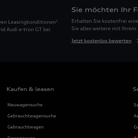
Sie möchten Ihr 
Erhalten Sie kostenfrei ei
ven Leasingkonditionen
2
Sie alles weitere mit Ihrem
nd Audi e-tron GT bei
Jetzt kostenlos bewerten
Kaufen & leasen
S
Neuwagensuche
S
Gebrauchtwagensuche
Au
Gebrauchtwagen
G
Finanzierung
Au