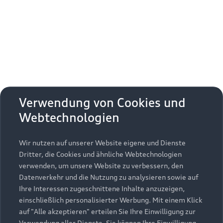
Erhalten Sie kostenfrei eine online
Fahrzeugbewertung und besprechen Sie alles
weitere mit Ihrem ausgewählten Audi Partner.
Jetzt kostenlos bewerten
Zurück nach oben
Verwendung von Cookies und
Webtechnologien
Modelle
Wir nutzen auf unserer Website eigene und Dienste
Kaufen & leasen
Alle Modelle
Dritter, die Cookies und ähnliche Webtechnologien
verwenden, um unsere Website zu verbessern, den
Modelle vergleichen
Service & Zubehör
Neuwagensuche
Datenverkehr und die Nutzung zu analysieren sowie auf
Elektromodelle
Ihre Interessen zugeschnittene Inhalte anzuzeigen,
Gebrauchtwagensuche
einschließlich personalisierter Werbung. Mit einem Klick
Support
Saisonale Angebote
Plug-in-Hybride
auf "Alle akzeptieren" erteilen Sie Ihre Einwilligung zur
Gebrauchtwagen
Verwendung aller Dienste. Sie können Ihre Einwilligung