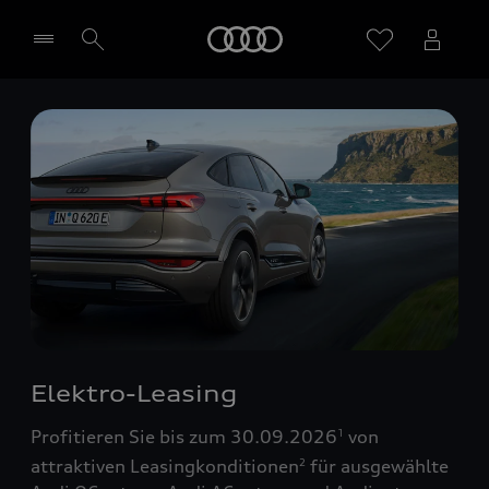
Startseite
Händler wählen
Elektro-Leasing
Profitieren Sie bis zum 30.09.2026
von
1
attraktiven Leasingkonditionen
für ausgewählte
2