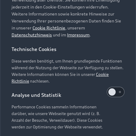
Audi Services
Über Audi
Kundenservice
jederzeit in den Cookie-Einstellungen widerrufen.
Finanzierung
Garantie
Weitere Informationen sowie konkrete Hinweise zur
Händlersuche
Aktionen & Angebote
Verwendung Ihrer personenbezogenen Daten finden Sie
Unternehmen
Audi digital services
in unserer
Cookie Richtlinie
, unserem
Audi Code
Geschäftskunden
Datenschutzhinweis
und im
Impressum
.
Karriere
myAudi
Häufige Fragen (FAQ)
Investor Relations
Technische Cookies
© 2026 AUDI AG. Alle Rechte vorbehalten
Audi Online Beratung
Presse & Media Center
Diese werden benötigt, um Ihnen grundlegende Funktionen
Impressum
Rechtliches
Hinweisgebersystem
Online-Terminvereinbarung
während der Nutzung der Webseite zur Verfügung zu stellen.
Datenschutz
Datenschutzinformation
Cookie-Einstellungen
Weitere Informationen können Sie in unserer
Cookie
Servicekontakt
Cookie-Richtlinie
Barrierefreiheit
Richtlinie
nachlesen.
Audi erleben
Digital Services Act
EU Data Act
Bordbuch & Bedienungsanleitungen
Analyse und Statistik
Newsletter
Verträge kündigen
Performance Cookies sammeln Informationen
Hinweis: Die aktuelle Darstellung und Anordnung der
darüber, wie unsere Webseite genutzt wird (z. B.
Vertrag widerrufen
Embleme am Fahrzeug bei allen Abbildungen auf dieser
Anzahl der Besuche, Verweildauer). Diese Cookies
Webseite kann abweichen.
werden zur Optimierung der Webseite verwendet.