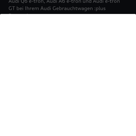
Audi Q6 e-tron, Audi A6 e-tron und Audi e-tron
GT bei Ihrem Audi Gebrauchtwagen :plus
Partner!
Mehr erfahren
Sie möchten Ihr Fahrzeug
verkaufen?