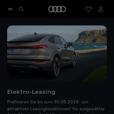
Startseite
Händler wählen
Elektro-Leasing
Profitieren Sie bis zum 30.09.2026
von
1
attraktiven Leasingkonditionen
für ausgewählte
2