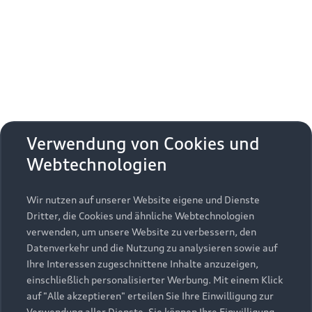
Erhalten Sie kostenfrei eine online
Fahrzeugbewertung und besprechen Sie alles
weitere mit Ihrem ausgewählten Audi Partner.
Jetzt kostenlos bewerten
Zurück nach oben
Verwendung von Cookies und
Webtechnologien
Modelle
Wir nutzen auf unserer Website eigene und Dienste
Kaufen & leasen
Alle Modelle
Dritter, die Cookies und ähnliche Webtechnologien
verwenden, um unsere Website zu verbessern, den
Modelle vergleichen
Service & Zubehör
Neuwagensuche
Datenverkehr und die Nutzung zu analysieren sowie auf
Elektromodelle
Ihre Interessen zugeschnittene Inhalte anzuzeigen,
Gebrauchtwagensuche
einschließlich personalisierter Werbung. Mit einem Klick
Support
Saisonale Angebote
Plug-in-Hybride
auf "Alle akzeptieren" erteilen Sie Ihre Einwilligung zur
Gebrauchtwagen
Verwendung aller Dienste. Sie können Ihre Einwilligung