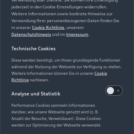
Audi Services
Über Audi
Kundenservice
jederzeit in den Cookie-Einstellungen widerrufen.
Finanzierung
Garantie
Weitere Informationen sowie konkrete Hinweise zur
Händlersuche
Aktionen & Angebote
Verwendung Ihrer personenbezogenen Daten finden Sie
Unternehmen
Audi digital services
in unserer
Cookie Richtlinie
, unserem
Audi Code
Geschäftskunden
Datenschutzhinweis
und im
Impressum
.
Karriere
myAudi
Häufige Fragen (FAQ)
Investor Relations
Technische Cookies
© 2026 AUDI AG. Alle Rechte vorbehalten
Audi Online Beratung
Presse & Media Center
Diese werden benötigt, um Ihnen grundlegende Funktionen
Impressum
Rechtliches
Hinweisgebersystem
Online-Terminvereinbarung
während der Nutzung der Webseite zur Verfügung zu stellen.
Datenschutz
Datenschutzinformation
Cookie-Einstellungen
Weitere Informationen können Sie in unserer
Cookie
Servicekontakt
Cookie-Richtlinie
Barrierefreiheit
Richtlinie
nachlesen.
Audi erleben
Digital Services Act
EU Data Act
Bordbuch & Bedienungsanleitungen
Analyse und Statistik
Newsletter
Verträge kündigen
Performance Cookies sammeln Informationen
Hinweis: Die aktuelle Darstellung und Anordnung der
darüber, wie unsere Webseite genutzt wird (z. B.
Vertrag widerrufen
Embleme am Fahrzeug bei allen Abbildungen auf dieser
Anzahl der Besuche, Verweildauer). Diese Cookies
Webseite kann abweichen.
werden zur Optimierung der Webseite verwendet.