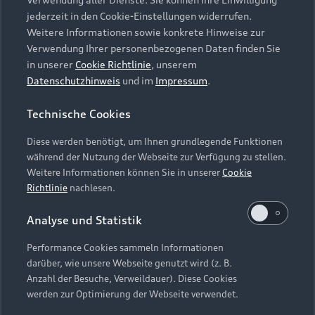
Audi Services
Über Audi
Kundenservice
jederzeit in den Cookie-Einstellungen widerrufen.
Finanzierung
Garantie
Weitere Informationen sowie konkrete Hinweise zur
Händlersuche
Aktionen & Angebote
Verwendung Ihrer personenbezogenen Daten finden Sie
Unternehmen
Audi digital services
in unserer
Cookie Richtlinie
, unserem
Audi Code
Geschäftskunden
Datenschutzhinweis
und im
Impressum
.
Karriere
myAudi
Häufige Fragen (FAQ)
Investor Relations
Technische Cookies
© 2026 AUDI AG. Alle Rechte vorbehalten
Audi Online Beratung
Presse & Media Center
Diese werden benötigt, um Ihnen grundlegende Funktionen
Impressum
Rechtliches
Hinweisgebersystem
Online-Terminvereinbarung
während der Nutzung der Webseite zur Verfügung zu stellen.
Datenschutz
Datenschutzinformation
Cookie-Einstellungen
Weitere Informationen können Sie in unserer
Cookie
Servicekontakt
Cookie-Richtlinie
Barrierefreiheit
Richtlinie
nachlesen.
Audi erleben
Digital Services Act
EU Data Act
Bordbuch & Bedienungsanleitungen
Analyse und Statistik
Newsletter
Verträge kündigen
Performance Cookies sammeln Informationen
Hinweis: Die aktuelle Darstellung und Anordnung der
darüber, wie unsere Webseite genutzt wird (z. B.
Vertrag widerrufen
Embleme am Fahrzeug bei allen Abbildungen auf dieser
Anzahl der Besuche, Verweildauer). Diese Cookies
Webseite kann abweichen.
werden zur Optimierung der Webseite verwendet.