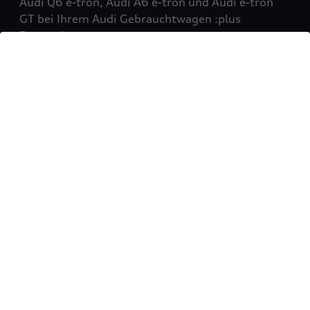
Audi Q6 e-tron, Audi A6 e-tron und Audi e-tron
GT bei Ihrem Audi Gebrauchtwagen :plus
Partner!
Mehr erfahren
Sie möchten Ihr Fahrzeug
verkaufen?