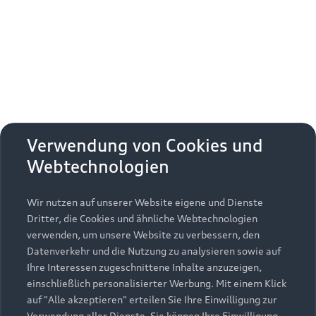
Erhalten Sie kostenfrei eine online
Fahrzeugbewertung und besprechen Sie alles
weitere mit Ihrem ausgewählten Audi Partner.
Jetzt kostenlos bewerten
Zurück nach oben
Verwendung von Cookies und
Webtechnologien
Modelle
Wir nutzen auf unserer Website eigene und Dienste
Kaufen & leasen
Alle Modelle
Dritter, die Cookies und ähnliche Webtechnologien
verwenden, um unsere Website zu verbessern, den
Modelle vergleichen
Service & Zubehör
Neuwagensuche
Datenverkehr und die Nutzung zu analysieren sowie auf
Elektromodelle
Ihre Interessen zugeschnittene Inhalte anzuzeigen,
Gebrauchtwagensuche
einschließlich personalisierter Werbung. Mit einem Klick
Support
Saisonale Angebote
Plug-in-Hybride
auf "Alle akzeptieren" erteilen Sie Ihre Einwilligung zur
Gebrauchtwagen
Verwendung aller Dienste. Sie können Ihre Einwilligung