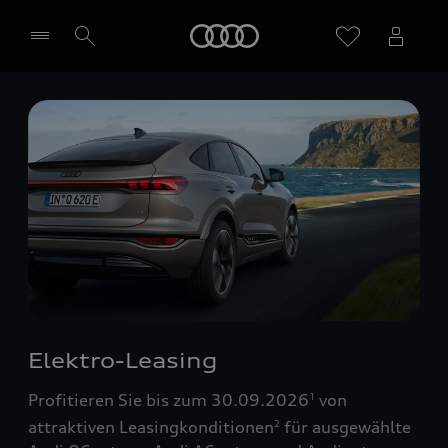
Startseite
Händler wählen
Elektro-Leasing
Profitieren Sie bis zum 30.09.2026
von
1
attraktiven Leasingkonditionen
für ausgewählte
2