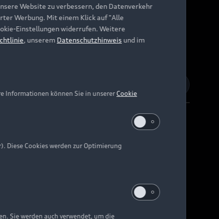
unsere Website zu verbessern, den Datenverkehr
rter Werbung. Mit einem Klick auf "Alle
Cookie-Einstellungen widerrufen. Weitere
chtlinie
, unserem
Datenschutzhinweis
und im
re Informationen können Sie in unserer
Cookie
r). Diese Cookies werden zur Optimierung
Barrierefreiheit
Digital Services Act
EU Data Act
e kann abweichen.
ten. Sie werden auch verwendet, um die