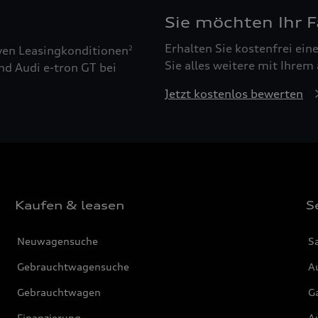
Sie möchten Ihr 
Erhalten Sie kostenfrei ei
ven Leasingkonditionen
2
Sie alles weitere mit Ihrem
nd Audi e-tron GT bei
Jetzt kostenlos bewerten
Kaufen & leasen
S
Neuwagensuche
S
Gebrauchtwagensuche
Au
Gebrauchtwagen
G
Finanzierung
Au