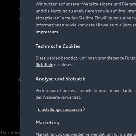
Wir nutzen auf unserer Website eigene und Dienst
Verträge kündigen
und die Nutzung zu analysieren sowie auf Ihre Inte
akzeptieren" erteilen Sie Ihre Einwilligung zur Ver
Vertrag widerrufen
Informationen sowie konkrete Hinweise zur Verwe
Impressum
.
Technische Cookies
Diese werden benötigt, um Ihnen grundlegende Funkti
Richtlinie
nachlesen.
Analyse und Statistik
© 2026 AUDI AG. Alle Rechte vorbehalten
Performance Cookies sammeln Informationen darüber, w
Impressum
Rechtliches
Hinweisgebersystem
Date
der Webseite verwendet.
Einstellungen anpassen
Hinweis: Die aktuelle Darstellung und Anordnung der 
Marketing
1
Verlängerung vorbehalten.
Marketing Cookies werden verwendet, um für die Benut