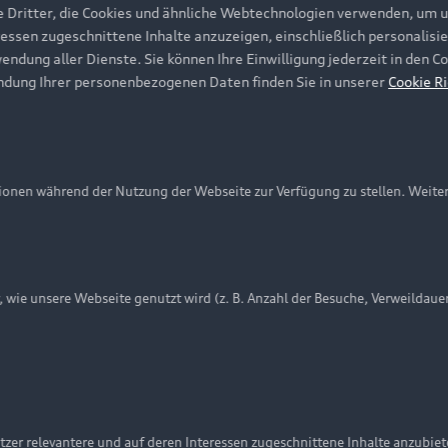
e Dritter, die Cookies und ähnliche Webtechnologien verwenden, um 
ressen zugeschnittene Inhalte anzuzeigen, einschließlich personalisie
wendung aller Dienste. Sie können Ihre Einwilligung jederzeit in den 
ndung Ihrer personenbezogenen Daten finden Sie in unserer
Cookie Ri
onen während der Nutzung der Webseite zur Verfügung zu stellen. Weite
ie unsere Webseite genutzt wird (z. B. Anzahl der Besuche, Verweildaue
nschutzinformation
Cookie-Einstellungen
Cookie-Richtlinie
Embleme am Fahrzeug bei allen Abbildungen auf dieser Webseit
zer relevantere und auf deren Interessen zugeschnittene Inhalte anzubie