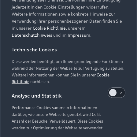
Audi Services
Über Audi
Kundenservice
jederzeit in den Cookie-Einstellungen widerrufen.
Finanzierung
Garantie
Weitere Informationen sowie konkrete Hinweise zur
Händlersuche
Aktionen & Angebote
Verwendung Ihrer personenbezogenen Daten finden Sie
Unternehmen
Audi digital services
in unserer
Cookie Richtlinie
, unserem
Audi Code
Geschäftskunden
Datenschutzhinweis
und im
Impressum
.
Karriere
myAudi
Häufige Fragen (FAQ)
Investor Relations
Technische Cookies
© 2026 AUDI AG. Alle Rechte vorbehalten
Audi Online Beratung
Presse & Media Center
Diese werden benötigt, um Ihnen grundlegende Funktionen
Impressum
Rechtliches
Hinweisgebersystem
Online-Terminvereinbarung
während der Nutzung der Webseite zur Verfügung zu stellen.
Datenschutz
Datenschutzinformation
Cookie-Einstellungen
Weitere Informationen können Sie in unserer
Cookie
Servicekontakt
Cookie-Richtlinie
Barrierefreiheit
Richtlinie
nachlesen.
Audi erleben
Digital Services Act
EU Data Act
Bordbuch & Bedienungsanleitungen
Analyse und Statistik
Newsletter
Verträge kündigen
Performance Cookies sammeln Informationen
Hinweis: Die aktuelle Darstellung und Anordnung der
darüber, wie unsere Webseite genutzt wird (z. B.
Vertrag widerrufen
Embleme am Fahrzeug bei allen Abbildungen auf dieser
Anzahl der Besuche, Verweildauer). Diese Cookies
Webseite kann abweichen.
werden zur Optimierung der Webseite verwendet.