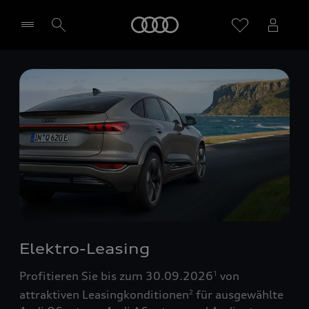
Startseite
Händler wählen
Elektro-Leasing
Profitieren Sie bis zum 30.09.2026
von
1
attraktiven Leasingkonditionen
für ausgewählte
2