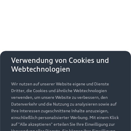
Erhalten Sie kostenfrei eine online
Fahrzeugbewertung und besprechen Sie alles
weitere mit Ihrem ausgewählten Audi Partner.
Jetzt kostenlos bewerten
Zurück nach oben
Verwendung von Cookies und
Webtechnologien
Modelle
Wir nutzen auf unserer Website eigene und Dienste
Kaufen & leasen
Alle Modelle
Dritter, die Cookies und ähnliche Webtechnologien
verwenden, um unsere Website zu verbessern, den
Modelle vergleichen
Service & Zubehör
Neuwagensuche
Datenverkehr und die Nutzung zu analysieren sowie auf
Elektromodelle
Ihre Interessen zugeschnittene Inhalte anzuzeigen,
Gebrauchtwagensuche
einschließlich personalisierter Werbung. Mit einem Klick
Support
Saisonale Angebote
Plug-in-Hybride
auf "Alle akzeptieren" erteilen Sie Ihre Einwilligung zur
Gebrauchtwagen
Verwendung aller Dienste. Sie können Ihre Einwilligung