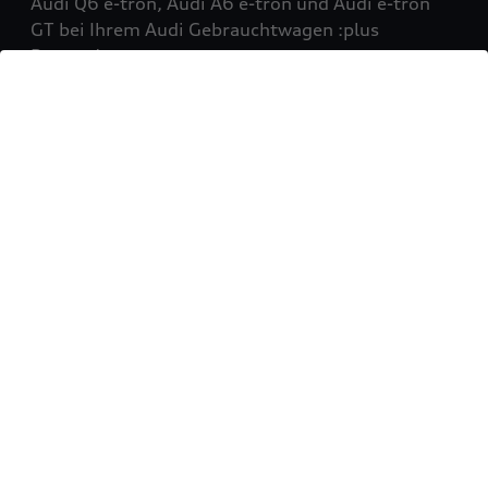
Audi Q6 e-tron, Audi A6 e-tron und Audi e-tron
GT bei Ihrem Audi Gebrauchtwagen :plus
Partner!
Mehr erfahren
Sie möchten Ihr Fahrzeug
verkaufen?