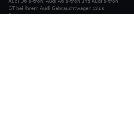
Audi Q6 e-tron, Audi A6 e-tron und Audi e-tron
GT bei Ihrem Audi Gebrauchtwagen :plus
Partner!
Mehr erfahren
Sie möchten Ihr Fahrzeug
verkaufen?