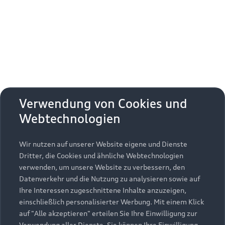
Erhalten Sie kostenfrei eine online
Fahrzeugbewertung und besprechen Sie alles
weitere mit Ihrem ausgewählten Audi Partner.
Jetzt kostenlos bewerten
Zurück nach oben
Verwendung von Cookies und
Webtechnologien
Modelle
Wir nutzen auf unserer Website eigene und Dienste
Kaufen & leasen
Alle Modelle
Dritter, die Cookies und ähnliche Webtechnologien
verwenden, um unsere Website zu verbessern, den
Modelle vergleichen
Service & Zubehör
Neuwagensuche
Datenverkehr und die Nutzung zu analysieren sowie auf
Elektromodelle
Ihre Interessen zugeschnittene Inhalte anzuzeigen,
Gebrauchtwagensuche
einschließlich personalisierter Werbung. Mit einem Klick
Support
Saisonale Angebote
Plug-in-Hybride
auf "Alle akzeptieren" erteilen Sie Ihre Einwilligung zur
Gebrauchtwagen
Verwendung aller Dienste. Sie können Ihre Einwilligung