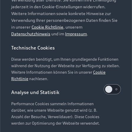
Audi Services
Über Audi
Kundenservice
jederzeit in den Cookie-Einstellungen widerrufen.
Finanzierung
Garantie
Weitere Informationen sowie konkrete Hinweise zur
Händlersuche
Aktionen & Angebote
Verwendung Ihrer personenbezogenen Daten finden Sie
Unternehmen
Audi digital services
in unserer
Cookie Richtlinie
, unserem
Audi Code
Geschäftskunden
Datenschutzhinweis
und im
Impressum
.
Karriere
myAudi
Häufige Fragen (FAQ)
Investor Relations
Technische Cookies
© 2026 AUDI AG. Alle Rechte vorbehalten
Audi Online Beratung
Presse & Media Center
Diese werden benötigt, um Ihnen grundlegende Funktionen
Impressum
Rechtliches
Hinweisgebersystem
Online-Terminvereinbarung
während der Nutzung der Webseite zur Verfügung zu stellen.
Datenschutz
Datenschutzinformation
Cookie-Einstellungen
Weitere Informationen können Sie in unserer
Cookie
Servicekontakt
Cookie-Richtlinie
Barrierefreiheit
Richtlinie
nachlesen.
Audi erleben
Digital Services Act
EU Data Act
Bordbuch & Bedienungsanleitungen
Analyse und Statistik
Newsletter
Verträge kündigen
Performance Cookies sammeln Informationen
Hinweis: Die aktuelle Darstellung und Anordnung der
darüber, wie unsere Webseite genutzt wird (z. B.
Vertrag widerrufen
Embleme am Fahrzeug bei allen Abbildungen auf dieser
Anzahl der Besuche, Verweildauer). Diese Cookies
Webseite kann abweichen.
werden zur Optimierung der Webseite verwendet.