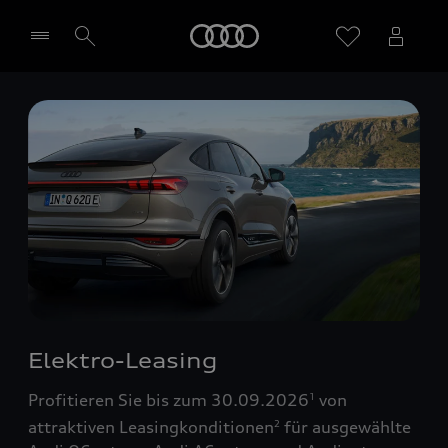
Startseite
Händler wählen
Elektro-Leasing
Profitieren Sie bis zum 30.09.2026
von
1
attraktiven Leasingkonditionen
für ausgewählte
2