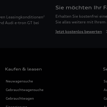
Sie möchten Ihr 
Erhalten Sie kostenfrei ei
ven Leasingkonditionen
2
Sie alles weitere mit Ihrem
nd Audi e-tron GT bei
Jetzt kostenlos bewerten
Kaufen & leasen
S
Neuwagensuche
S
Gebrauchtwagensuche
Au
Gebrauchtwagen
G
Finanzierung
Au