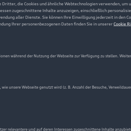
e Dritter, die Cookies und ähnliche Webtechnologien verwenden, um 
ressen zugeschnittene Inhalte anzuzeigen, einschließlich personalisie
wendung aller Dienste. Sie können Ihre Einwilligung jederzeit in den 
ndung Ihrer personenbezogenen Daten finden Sie in unserer
Cookie Ri
onen während der Nutzung der Webseite zur Verfügung zu stellen. Weite
ie unsere Webseite genutzt wird (z. B. Anzahl der Besuche, Verweildaue
nschutzinformation
Cookie-Einstellungen
Cookie-Richtlinie
Embleme am Fahrzeug bei allen Abbildungen auf dieser Webseit
zer relevantere und auf deren Interessen zugeschnittene Inhalte anzubie