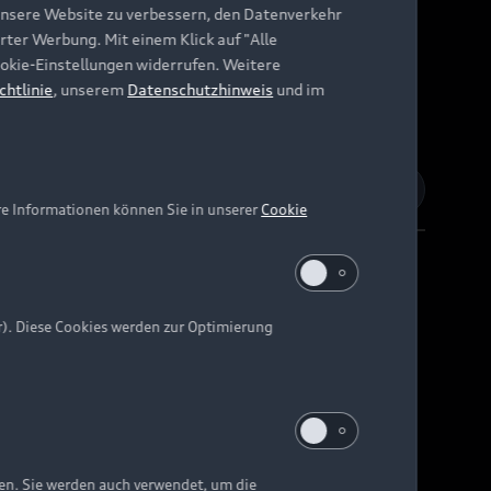
unsere Website zu verbessern, den Datenverkehr
rter Werbung. Mit einem Klick auf "Alle
Cookie-Einstellungen widerrufen. Weitere
chtlinie
, unserem
Datenschutzhinweis
und im
re Informationen können Sie in unserer
Cookie
r). Diese Cookies werden zur Optimierung
Barrierefreiheit
Digital Services Act
EU Data Act
e kann abweichen.
ten. Sie werden auch verwendet, um die