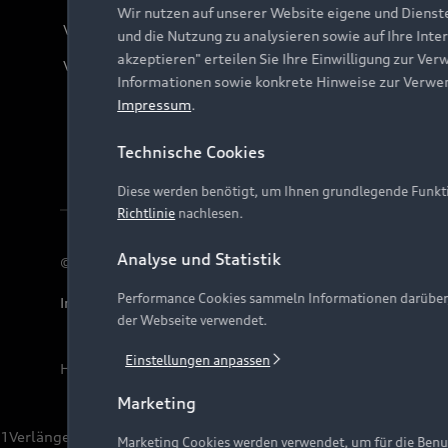
Wir nutzen auf unserer Website eigene und Dienst
Verträge kündigen
und die Nutzung zu analysieren sowie auf Ihre Inte
akzeptieren" erteilen Sie Ihre Einwilligung zur Ver
Vertrag widerrufen
Informationen sowie konkrete Hinweise zur Verwe
Impressum
.
Technische Cookies
Diese werden benötigt, um Ihnen grundlegende Funkti
Richtlinie
nachlesen.
Analyse und Statistik
© 2026 AUDI AG. Alle Rechte vorbehalten
Performance Cookies sammeln Informationen darüber, w
Impressum
Rechtliches
Hinweisgebersystem
Date
der Webseite verwendet.
Einstellungen anpassen
Hinweis: Die aktuelle Darstellung und Anordnung der 
Marketing
1
Verlängerung vorbehalten.
Marketing Cookies werden verwendet, um für die Benut