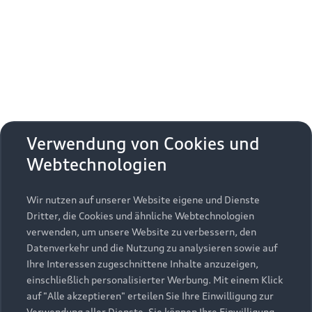
Erhalten Sie kostenfrei eine online
Fahrzeugbewertung und besprechen Sie alles
weitere mit Ihrem ausgewählten Audi Partner.
Jetzt kostenlos bewerten
Zurück nach oben
Verwendung von Cookies und
Webtechnologien
Modelle
Wir nutzen auf unserer Website eigene und Dienste
Kaufen & leasen
Alle Modelle
Dritter, die Cookies und ähnliche Webtechnologien
verwenden, um unsere Website zu verbessern, den
Modelle vergleichen
Service & Zubehör
Neuwagensuche
Datenverkehr und die Nutzung zu analysieren sowie auf
Elektromodelle
Ihre Interessen zugeschnittene Inhalte anzuzeigen,
Gebrauchtwagensuche
einschließlich personalisierter Werbung. Mit einem Klick
Support
Saisonale Angebote
Plug-in-Hybride
auf "Alle akzeptieren" erteilen Sie Ihre Einwilligung zur
Gebrauchtwagen
Verwendung aller Dienste. Sie können Ihre Einwilligung