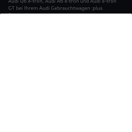
Audi Q6 e-tron, Audi A6 e-tron und Audi e-tron
GT bei Ihrem Audi Gebrauchtwagen :plus
Partner!
Mehr erfahren
Sie möchten Ihr Fahrzeug
verkaufen?