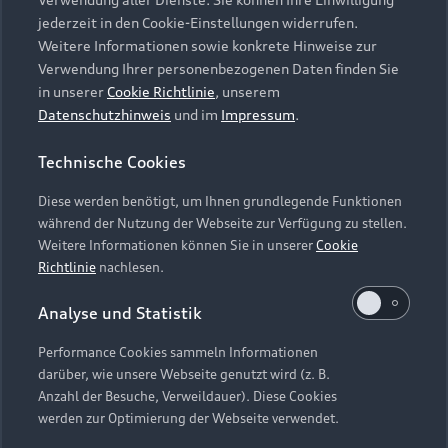
Audi Services
Über Audi
Kundenservice
jederzeit in den Cookie-Einstellungen widerrufen.
Finanzierung
Garantie
Weitere Informationen sowie konkrete Hinweise zur
Händlersuche
Aktionen & Angebote
Verwendung Ihrer personenbezogenen Daten finden Sie
Unternehmen
Audi digital services
in unserer
Cookie Richtlinie
, unserem
Audi Code
Geschäftskunden
Datenschutzhinweis
und im
Impressum
.
Karriere
myAudi
Häufige Fragen (FAQ)
Investor Relations
Technische Cookies
© 2026 AUDI AG. Alle Rechte vorbehalten
Audi Online Beratung
Presse & Media Center
Diese werden benötigt, um Ihnen grundlegende Funktionen
Impressum
Rechtliches
Hinweisgebersystem
Online-Terminvereinbarung
während der Nutzung der Webseite zur Verfügung zu stellen.
Datenschutz
Datenschutzinformation
Cookie-Einstellungen
Weitere Informationen können Sie in unserer
Cookie
Servicekontakt
Cookie-Richtlinie
Barrierefreiheit
Richtlinie
nachlesen.
Audi erleben
Digital Services Act
EU Data Act
Bordbuch & Bedienungsanleitungen
Analyse und Statistik
Newsletter
Verträge kündigen
Performance Cookies sammeln Informationen
Hinweis: Die aktuelle Darstellung und Anordnung der
darüber, wie unsere Webseite genutzt wird (z. B.
Vertrag widerrufen
Embleme am Fahrzeug bei allen Abbildungen auf dieser
Anzahl der Besuche, Verweildauer). Diese Cookies
Webseite kann abweichen.
werden zur Optimierung der Webseite verwendet.