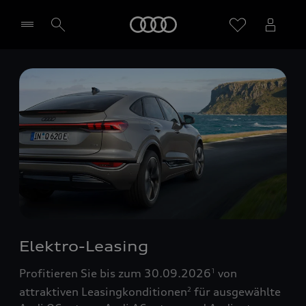
Startseite
Händler wählen
Elektro-Leasing
Profitieren Sie bis zum 30.09.2026
von
1
attraktiven Leasingkonditionen
für ausgewählte
2