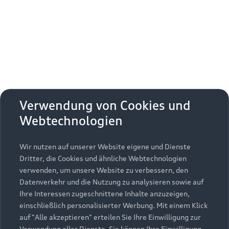
Erhalten Sie kostenfrei eine online
Fahrzeugbewertung und besprechen Sie alles
weitere mit Ihrem ausgewählten Audi Partner.
Jetzt kostenlos bewerten
Zurück nach oben
Verwendung von Cookies und
Webtechnologien
Modelle
Wir nutzen auf unserer Website eigene und Dienste
Kaufen & leasen
Alle Modelle
Dritter, die Cookies und ähnliche Webtechnologien
verwenden, um unsere Website zu verbessern, den
Modelle vergleichen
Service & Zubehör
Neuwagensuche
Datenverkehr und die Nutzung zu analysieren sowie auf
Elektromodelle
Ihre Interessen zugeschnittene Inhalte anzuzeigen,
Gebrauchtwagensuche
einschließlich personalisierter Werbung. Mit einem Klick
Support
Saisonale Angebote
Plug-in-Hybride
auf "Alle akzeptieren" erteilen Sie Ihre Einwilligung zur
Gebrauchtwagen
Verwendung aller Dienste. Sie können Ihre Einwilligung