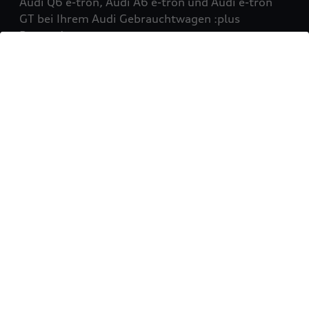
Audi Q6 e-tron, Audi A6 e-tron und Audi e-tron
GT bei Ihrem Audi Gebrauchtwagen :plus
Partner!
Mehr erfahren
Sie möchten Ihr Fahrzeug
verkaufen?