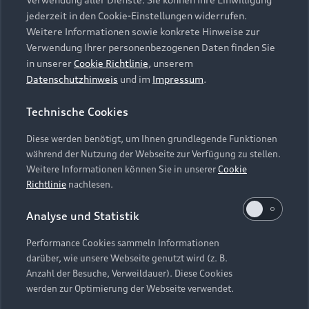
Audi Services
Über Audi
Kundenservice
jederzeit in den Cookie-Einstellungen widerrufen.
Finanzierung
Garantie
Weitere Informationen sowie konkrete Hinweise zur
Händlersuche
Aktionen & Angebote
Verwendung Ihrer personenbezogenen Daten finden Sie
Unternehmen
Audi digital services
in unserer
Cookie Richtlinie
, unserem
Audi Code
Geschäftskunden
Datenschutzhinweis
und im
Impressum
.
Karriere
myAudi
Häufige Fragen (FAQ)
Investor Relations
Technische Cookies
© 2026 AUDI AG. Alle Rechte vorbehalten
Audi Online Beratung
Presse & Media Center
Diese werden benötigt, um Ihnen grundlegende Funktionen
Impressum
Rechtliches
Hinweisgebersystem
Online-Terminvereinbarung
während der Nutzung der Webseite zur Verfügung zu stellen.
Datenschutz
Datenschutzinformation
Cookie-Einstellungen
Weitere Informationen können Sie in unserer
Cookie
Servicekontakt
Cookie-Richtlinie
Barrierefreiheit
Richtlinie
nachlesen.
Audi erleben
Digital Services Act
EU Data Act
Bordbuch & Bedienungsanleitungen
Analyse und Statistik
Newsletter
Verträge kündigen
Performance Cookies sammeln Informationen
Hinweis: Die aktuelle Darstellung und Anordnung der
darüber, wie unsere Webseite genutzt wird (z. B.
Vertrag widerrufen
Embleme am Fahrzeug bei allen Abbildungen auf dieser
Anzahl der Besuche, Verweildauer). Diese Cookies
Webseite kann abweichen.
werden zur Optimierung der Webseite verwendet.