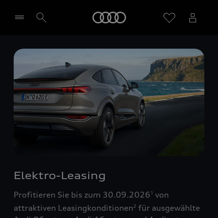
Startseite
Händler wählen
Elektro-Leasing
Profitieren Sie bis zum 30.09.2026
von
1
attraktiven Leasingkonditionen
für ausgewählte
2