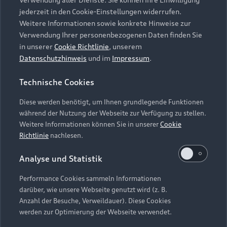
Audi Services
Über Audi
Kundenservice
jederzeit in den Cookie-Einstellungen widerrufen.
Finanzierung
Garantie
Weitere Informationen sowie konkrete Hinweise zur
Händlersuche
Aktionen & Angebote
Verwendung Ihrer personenbezogenen Daten finden Sie
Unternehmen
Audi digital services
in unserer
Cookie Richtlinie
, unserem
Audi Code
Geschäftskunden
Datenschutzhinweis
und im
Impressum
.
Karriere
myAudi
Häufige Fragen (FAQ)
Investor Relations
Technische Cookies
© 2026 AUDI AG. Alle Rechte vorbehalten
Audi Online Beratung
Presse & Media Center
Diese werden benötigt, um Ihnen grundlegende Funktionen
Impressum
Rechtliches
Hinweisgebersystem
Online-Terminvereinbarung
während der Nutzung der Webseite zur Verfügung zu stellen.
Datenschutz
Datenschutzinformation
Cookie-Einstellungen
Weitere Informationen können Sie in unserer
Cookie
Servicekontakt
Cookie-Richtlinie
Barrierefreiheit
Richtlinie
nachlesen.
Audi erleben
Digital Services Act
EU Data Act
Bordbuch & Bedienungsanleitungen
Analyse und Statistik
Newsletter
Verträge kündigen
Performance Cookies sammeln Informationen
Hinweis: Die aktuelle Darstellung und Anordnung der
darüber, wie unsere Webseite genutzt wird (z. B.
Vertrag widerrufen
Embleme am Fahrzeug bei allen Abbildungen auf dieser
Anzahl der Besuche, Verweildauer). Diese Cookies
Webseite kann abweichen.
werden zur Optimierung der Webseite verwendet.