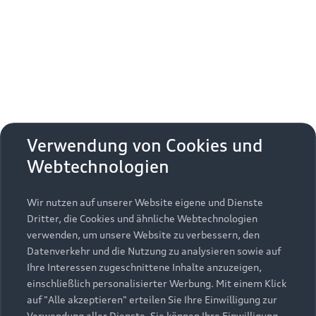
Erhalten Sie kostenfrei eine online
Fahrzeugbewertung und besprechen Sie alles
weitere mit Ihrem ausgewählten Audi Partner.
Jetzt kostenlos bewerten
Zurück nach oben
Verwendung von Cookies und
Webtechnologien
Modelle
Wir nutzen auf unserer Website eigene und Dienste
Kaufen & leasen
Alle Modelle
Dritter, die Cookies und ähnliche Webtechnologien
verwenden, um unsere Website zu verbessern, den
Modelle vergleichen
Service & Zubehör
Neuwagensuche
Datenverkehr und die Nutzung zu analysieren sowie auf
Elektromodelle
Ihre Interessen zugeschnittene Inhalte anzuzeigen,
Gebrauchtwagensuche
einschließlich personalisierter Werbung. Mit einem Klick
Support
Saisonale Angebote
Plug-in-Hybride
auf "Alle akzeptieren" erteilen Sie Ihre Einwilligung zur
Gebrauchtwagen
Verwendung aller Dienste. Sie können Ihre Einwilligung