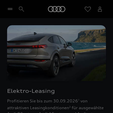
Startseite
Händler wählen
Elektro-Leasing
Profitieren Sie bis zum 30.09.2026
von
1
attraktiven Leasingkonditionen
für ausgewählte
2