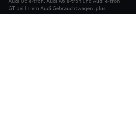
Audi Q6 e-tron, Audi A6 e-tron und Audi e-tron
GT bei Ihrem Audi Gebrauchtwagen :plus
Partner!
Mehr erfahren
Sie möchten Ihr Fahrzeug
verkaufen?