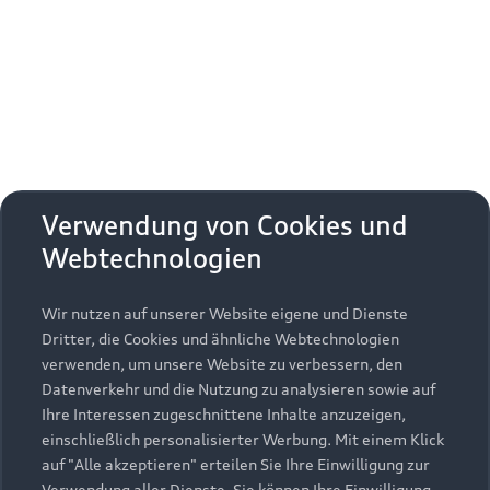
Erhalten Sie kostenfrei eine online
Fahrzeugbewertung und besprechen Sie alles
weitere mit Ihrem ausgewählten Audi Partner.
Jetzt kostenlos bewerten
Zurück nach oben
Verwendung von Cookies und
Webtechnologien
Modelle
Wir nutzen auf unserer Website eigene und Dienste
Kaufen & leasen
Alle Modelle
Dritter, die Cookies und ähnliche Webtechnologien
verwenden, um unsere Website zu verbessern, den
Modelle vergleichen
Service & Zubehör
Neuwagensuche
Datenverkehr und die Nutzung zu analysieren sowie auf
Elektromodelle
Ihre Interessen zugeschnittene Inhalte anzuzeigen,
Gebrauchtwagensuche
einschließlich personalisierter Werbung. Mit einem Klick
Support
Saisonale Angebote
Plug-in-Hybride
auf "Alle akzeptieren" erteilen Sie Ihre Einwilligung zur
Gebrauchtwagen
Verwendung aller Dienste. Sie können Ihre Einwilligung