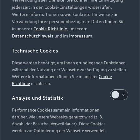
Audi Services
Über Audi
Kundenservice
jederzeit in den Cookie-Einstellungen widerrufen.
Finanzierung
Garantie
Weitere Informationen sowie konkrete Hinweise zur
Händlersuche
Aktionen & Angebote
Verwendung Ihrer personenbezogenen Daten finden Sie
Unternehmen
Audi digital services
in unserer
Cookie Richtlinie
, unserem
Audi Code
Geschäftskunden
Datenschutzhinweis
und im
Impressum
.
Karriere
myAudi
Häufige Fragen (FAQ)
Investor Relations
Technische Cookies
© 2026 AUDI AG. Alle Rechte vorbehalten
Audi Online Beratung
Presse & Media Center
Diese werden benötigt, um Ihnen grundlegende Funktionen
Impressum
Rechtliches
Hinweisgebersystem
Online-Terminvereinbarung
während der Nutzung der Webseite zur Verfügung zu stellen.
Datenschutz
Datenschutzinformation
Cookie-Einstellungen
Weitere Informationen können Sie in unserer
Cookie
Servicekontakt
Cookie-Richtlinie
Barrierefreiheit
Richtlinie
nachlesen.
Audi erleben
Digital Services Act
EU Data Act
Bordbuch & Bedienungsanleitungen
Analyse und Statistik
Newsletter
Verträge kündigen
Performance Cookies sammeln Informationen
Hinweis: Die aktuelle Darstellung und Anordnung der
darüber, wie unsere Webseite genutzt wird (z. B.
Vertrag widerrufen
Embleme am Fahrzeug bei allen Abbildungen auf dieser
Anzahl der Besuche, Verweildauer). Diese Cookies
Webseite kann abweichen.
werden zur Optimierung der Webseite verwendet.