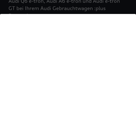
Audi Q6 e-tron, Audi A6 e-tron und Audi e-tron
GT bei Ihrem Audi Gebrauchtwagen :plus
Partner!
Mehr erfahren
Sie möchten Ihr Fahrzeug
verkaufen?