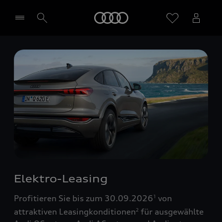
Startseite
Händler wählen
Elektro-Leasing
Profitieren Sie bis zum 30.09.2026
von
1
attraktiven Leasingkonditionen
für ausgewählte
2