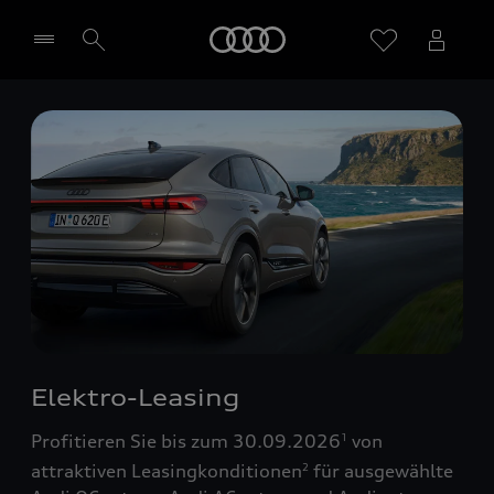
Startseite
Händler wählen
Elektro-Leasing
Profitieren Sie bis zum 30.09.2026
von
1
attraktiven Leasingkonditionen
für ausgewählte
2