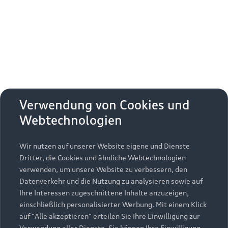
Erhalten Sie kostenfrei eine online
Fahrzeugbewertung und besprechen Sie alles
weitere mit Ihrem ausgewählten Audi Partner.
Jetzt kostenlos bewerten
Zurück nach oben
Verwendung von Cookies und
Webtechnologien
Modelle
Wir nutzen auf unserer Website eigene und Dienste
Kaufen & leasen
Alle Modelle
Dritter, die Cookies und ähnliche Webtechnologien
verwenden, um unsere Website zu verbessern, den
Modelle vergleichen
Service & Zubehör
Neuwagensuche
Datenverkehr und die Nutzung zu analysieren sowie auf
Elektromodelle
Ihre Interessen zugeschnittene Inhalte anzuzeigen,
Gebrauchtwagensuche
einschließlich personalisierter Werbung. Mit einem Klick
Support
Saisonale Angebote
Plug-in-Hybride
auf "Alle akzeptieren" erteilen Sie Ihre Einwilligung zur
Gebrauchtwagen
Verwendung aller Dienste. Sie können Ihre Einwilligung