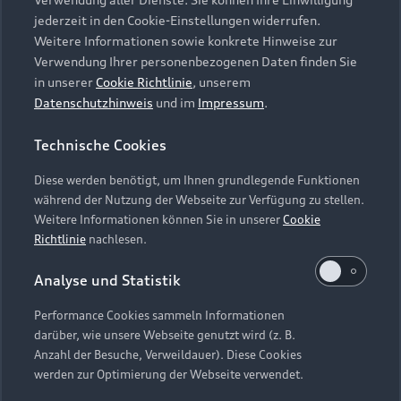
Audi Services
Über Audi
Kundenservice
jederzeit in den Cookie-Einstellungen widerrufen.
Finanzierung
Garantie
Weitere Informationen sowie konkrete Hinweise zur
Händlersuche
Aktionen & Angebote
Verwendung Ihrer personenbezogenen Daten finden Sie
Unternehmen
Audi digital services
in unserer
Cookie Richtlinie
, unserem
Audi Code
Geschäftskunden
Datenschutzhinweis
und im
Impressum
.
Karriere
myAudi
Häufige Fragen (FAQ)
Investor Relations
Technische Cookies
© 2026 AUDI AG. Alle Rechte vorbehalten
Audi Online Beratung
Presse & Media Center
Diese werden benötigt, um Ihnen grundlegende Funktionen
Impressum
Rechtliches
Hinweisgebersystem
Online-Terminvereinbarung
während der Nutzung der Webseite zur Verfügung zu stellen.
Datenschutz
Datenschutzinformation
Cookie-Einstellungen
Weitere Informationen können Sie in unserer
Cookie
Servicekontakt
Cookie-Richtlinie
Barrierefreiheit
Richtlinie
nachlesen.
Audi erleben
Digital Services Act
EU Data Act
Bordbuch & Bedienungsanleitungen
Analyse und Statistik
Newsletter
Verträge kündigen
Performance Cookies sammeln Informationen
Hinweis: Die aktuelle Darstellung und Anordnung der
darüber, wie unsere Webseite genutzt wird (z. B.
Vertrag widerrufen
Embleme am Fahrzeug bei allen Abbildungen auf dieser
Anzahl der Besuche, Verweildauer). Diese Cookies
Webseite kann abweichen.
werden zur Optimierung der Webseite verwendet.