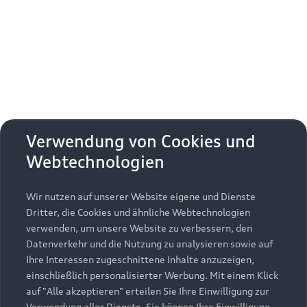
Erhalten Sie kostenfrei eine online
Fahrzeugbewertung und besprechen Sie alles
weitere mit Ihrem ausgewählten Audi Partner.
Jetzt kostenlos bewerten
Zurück nach oben
Verwendung von Cookies und
Webtechnologien
Modelle
Wir nutzen auf unserer Website eigene und Dienste
Kaufen & leasen
Alle Modelle
Dritter, die Cookies und ähnliche Webtechnologien
verwenden, um unsere Website zu verbessern, den
Modelle vergleichen
Service & Zubehör
Neuwagensuche
Datenverkehr und die Nutzung zu analysieren sowie auf
Elektromodelle
Ihre Interessen zugeschnittene Inhalte anzuzeigen,
Gebrauchtwagensuche
einschließlich personalisierter Werbung. Mit einem Klick
Support
Saisonale Angebote
Plug-in-Hybride
auf "Alle akzeptieren" erteilen Sie Ihre Einwilligung zur
Gebrauchtwagen
Verwendung aller Dienste. Sie können Ihre Einwilligung