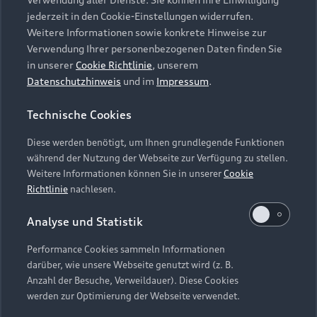
Audi Services
Über Audi
Kundenservice
jederzeit in den Cookie-Einstellungen widerrufen.
Finanzierung
Garantie
Weitere Informationen sowie konkrete Hinweise zur
Händlersuche
Aktionen & Angebote
Verwendung Ihrer personenbezogenen Daten finden Sie
Unternehmen
Audi digital services
in unserer
Cookie Richtlinie
, unserem
Audi Code
Geschäftskunden
Datenschutzhinweis
und im
Impressum
.
Karriere
myAudi
Häufige Fragen (FAQ)
Investor Relations
Technische Cookies
© 2026 AUDI AG. Alle Rechte vorbehalten
Audi Online Beratung
Presse & Media Center
Diese werden benötigt, um Ihnen grundlegende Funktionen
Impressum
Rechtliches
Hinweisgebersystem
Online-Terminvereinbarung
während der Nutzung der Webseite zur Verfügung zu stellen.
Datenschutz
Datenschutzinformation
Cookie-Einstellungen
Weitere Informationen können Sie in unserer
Cookie
Servicekontakt
Cookie-Richtlinie
Barrierefreiheit
Richtlinie
nachlesen.
Audi erleben
Digital Services Act
EU Data Act
Bordbuch & Bedienungsanleitungen
Analyse und Statistik
Newsletter
Verträge kündigen
Performance Cookies sammeln Informationen
Hinweis: Die aktuelle Darstellung und Anordnung der
darüber, wie unsere Webseite genutzt wird (z. B.
Vertrag widerrufen
Embleme am Fahrzeug bei allen Abbildungen auf dieser
Anzahl der Besuche, Verweildauer). Diese Cookies
Webseite kann abweichen.
werden zur Optimierung der Webseite verwendet.