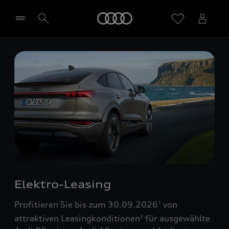
Startseite
Händler wählen
Elektro-Leasing
Profitieren Sie bis zum 30.09.2026
von
1
attraktiven Leasingkonditionen
für ausgewählte
2