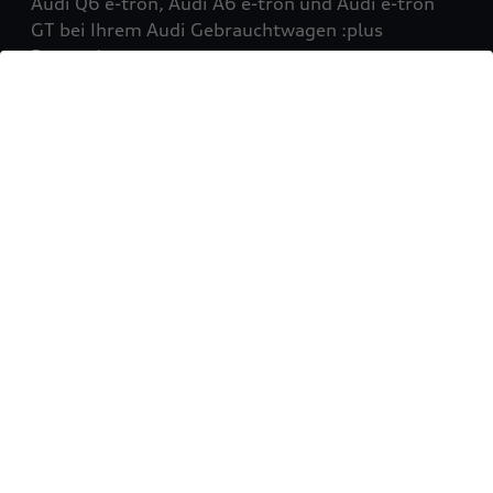
Audi Q6 e-tron, Audi A6 e-tron und Audi e-tron
GT bei Ihrem Audi Gebrauchtwagen :plus
Partner!
Mehr erfahren
Sie möchten Ihr Fahrzeug
verkaufen?