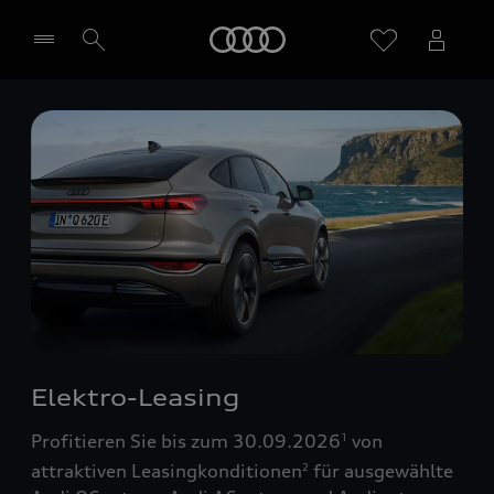
Startseite
Händler wählen
Elektro-Leasing
Profitieren Sie bis zum 30.09.2026
von
1
attraktiven Leasingkonditionen
für ausgewählte
2