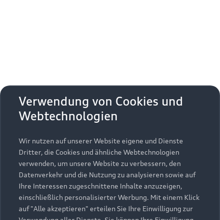
Erhalten Sie kostenfrei eine online
Fahrzeugbewertung und besprechen Sie alles
weitere mit Ihrem ausgewählten Audi Partner.
Jetzt kostenlos bewerten
Zurück nach oben
Verwendung von Cookies und
Webtechnologien
Modelle
Wir nutzen auf unserer Website eigene und Dienste
Kaufen & leasen
Alle Modelle
Dritter, die Cookies und ähnliche Webtechnologien
verwenden, um unsere Website zu verbessern, den
Modelle vergleichen
Service & Zubehör
Neuwagensuche
Datenverkehr und die Nutzung zu analysieren sowie auf
Elektromodelle
Ihre Interessen zugeschnittene Inhalte anzuzeigen,
Gebrauchtwagensuche
einschließlich personalisierter Werbung. Mit einem Klick
Support
Saisonale Angebote
Plug-in-Hybride
auf "Alle akzeptieren" erteilen Sie Ihre Einwilligung zur
Gebrauchtwagen
Verwendung aller Dienste. Sie können Ihre Einwilligung