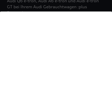
Audi Q6 e-tron, Audi A6 e-tron und Audi e-tron
GT bei Ihrem Audi Gebrauchtwagen :plus
Partner!
Mehr erfahren
Sie möchten Ihr Fahrzeug
verkaufen?