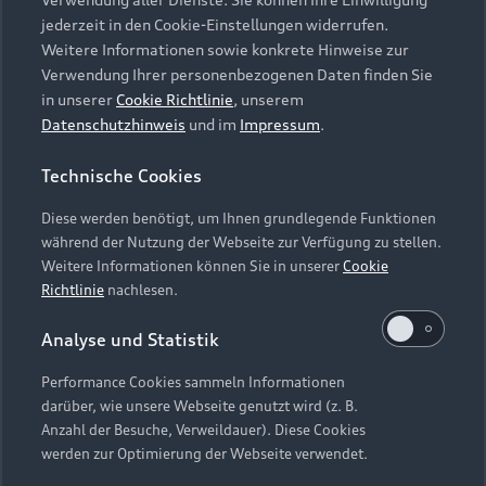
Audi Services
Über Audi
Kundenservice
jederzeit in den Cookie-Einstellungen widerrufen.
Finanzierung
Garantie
Weitere Informationen sowie konkrete Hinweise zur
Händlersuche
Aktionen & Angebote
Verwendung Ihrer personenbezogenen Daten finden Sie
Unternehmen
Audi digital services
in unserer
Cookie Richtlinie
, unserem
Audi Code
Geschäftskunden
Datenschutzhinweis
und im
Impressum
.
Karriere
myAudi
Häufige Fragen (FAQ)
Investor Relations
Technische Cookies
© 2026 AUDI AG. Alle Rechte vorbehalten
Audi Online Beratung
Presse & Media Center
Diese werden benötigt, um Ihnen grundlegende Funktionen
Impressum
Rechtliches
Hinweisgebersystem
Online-Terminvereinbarung
während der Nutzung der Webseite zur Verfügung zu stellen.
Datenschutz
Datenschutzinformation
Cookie-Einstellungen
Weitere Informationen können Sie in unserer
Cookie
Servicekontakt
Cookie-Richtlinie
Barrierefreiheit
Richtlinie
nachlesen.
Audi erleben
Digital Services Act
EU Data Act
Bordbuch & Bedienungsanleitungen
Analyse und Statistik
Newsletter
Verträge kündigen
Performance Cookies sammeln Informationen
Hinweis: Die aktuelle Darstellung und Anordnung der
darüber, wie unsere Webseite genutzt wird (z. B.
Vertrag widerrufen
Embleme am Fahrzeug bei allen Abbildungen auf dieser
Anzahl der Besuche, Verweildauer). Diese Cookies
Webseite kann abweichen.
werden zur Optimierung der Webseite verwendet.