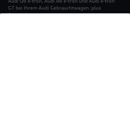
Audi Q6 e-tron, Audi A6 e-tron und Audi e-tron
GT bei Ihrem Audi Gebrauchtwagen :plus
Partner!
Mehr erfahren
Sie möchten Ihr Fahrzeug
verkaufen?