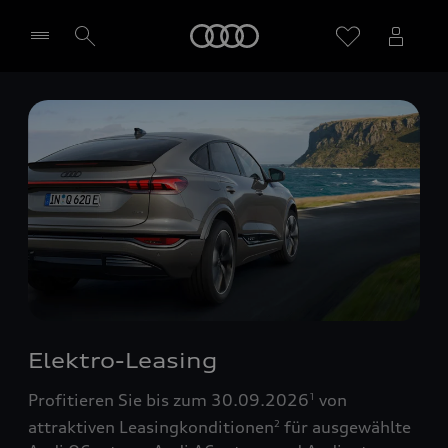
Startseite
Händler wählen
Elektro-Leasing
Profitieren Sie bis zum 30.09.2026
von
1
attraktiven Leasingkonditionen
für ausgewählte
2