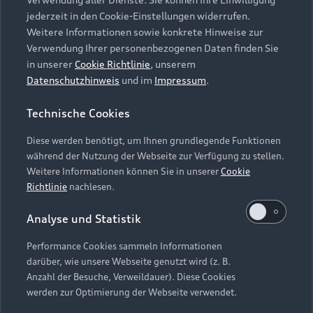
Audi Services
Über Audi
Kundenservice
jederzeit in den Cookie-Einstellungen widerrufen.
Finanzierung
Garantie
Weitere Informationen sowie konkrete Hinweise zur
Händlersuche
Aktionen & Angebote
Verwendung Ihrer personenbezogenen Daten finden Sie
Unternehmen
Audi digital services
in unserer
Cookie Richtlinie
, unserem
Audi Code
Geschäftskunden
Datenschutzhinweis
und im
Impressum
.
Karriere
myAudi
Häufige Fragen (FAQ)
Investor Relations
Technische Cookies
© 2026 AUDI AG. Alle Rechte vorbehalten
Audi Online Beratung
Presse & Media Center
Diese werden benötigt, um Ihnen grundlegende Funktionen
Impressum
Rechtliches
Hinweisgebersystem
Online-Terminvereinbarung
während der Nutzung der Webseite zur Verfügung zu stellen.
Datenschutz
Datenschutzinformation
Cookie-Einstellungen
Weitere Informationen können Sie in unserer
Cookie
Servicekontakt
Cookie-Richtlinie
Barrierefreiheit
Richtlinie
nachlesen.
Audi erleben
Digital Services Act
EU Data Act
Bordbuch & Bedienungsanleitungen
Analyse und Statistik
Newsletter
Verträge kündigen
Performance Cookies sammeln Informationen
Hinweis: Die aktuelle Darstellung und Anordnung der
darüber, wie unsere Webseite genutzt wird (z. B.
Vertrag widerrufen
Embleme am Fahrzeug bei allen Abbildungen auf dieser
Anzahl der Besuche, Verweildauer). Diese Cookies
Webseite kann abweichen.
werden zur Optimierung der Webseite verwendet.