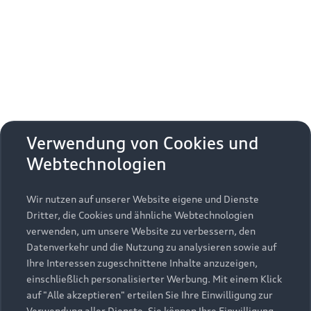
Erhalten Sie kostenfrei eine online
Fahrzeugbewertung und besprechen Sie alles
weitere mit Ihrem ausgewählten Audi Partner.
Jetzt kostenlos bewerten
Zurück nach oben
Verwendung von Cookies und
Webtechnologien
Modelle
Wir nutzen auf unserer Website eigene und Dienste
Kaufen & leasen
Alle Modelle
Dritter, die Cookies und ähnliche Webtechnologien
verwenden, um unsere Website zu verbessern, den
Modelle vergleichen
Service & Zubehör
Neuwagensuche
Datenverkehr und die Nutzung zu analysieren sowie auf
Elektromodelle
Ihre Interessen zugeschnittene Inhalte anzuzeigen,
Gebrauchtwagensuche
einschließlich personalisierter Werbung. Mit einem Klick
Support
Saisonale Angebote
Plug-in-Hybride
auf "Alle akzeptieren" erteilen Sie Ihre Einwilligung zur
Gebrauchtwagen
Verwendung aller Dienste. Sie können Ihre Einwilligung